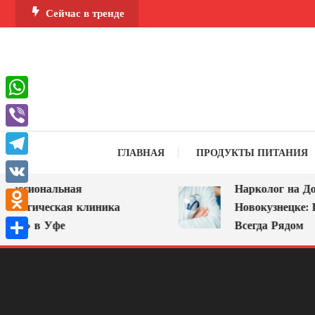
Перейти
Сейчас в тренде
к
содержимому
WhatsApp
Viber
ГЛАВНАЯ
ПРОДУКТЫ ПИТАНИЯ
Telegram
ессиональная
Нарколог на Дом
VK
ологическая клиника
Новокузнецке: П
Odnoklassniki
РА» в Уфе
Всегда Рядом
Отправить