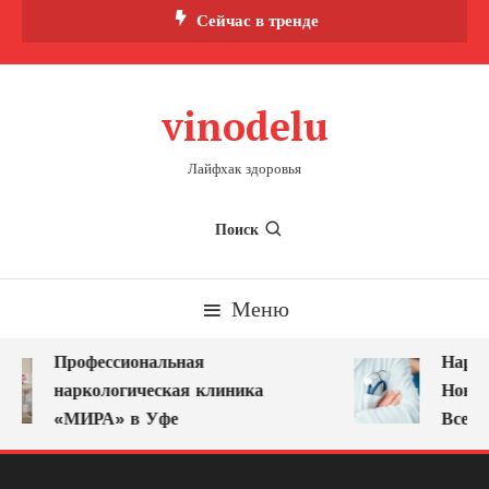
Перейти
Сейчас в тренде
к
содержимому
vinodelu
Лайфхак здоровья
Поиск
Меню
Профессиональная
Нарко
наркологическая клиника
Новок
«МИРА» в Уфе
Всегд