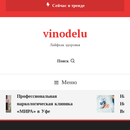
Перейти
Сейчас в тренде
к
содержимому
vinodelu
Лайфхак здоровья
Поиск
Меню
Профессиональная
Нарк
наркологическая клиника
Ново
«МИРА» в Уфе
Всег