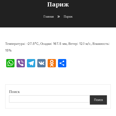
Париж
Главная
Париж
Температура: -27.5°C, Осадки: 167.5 мм, Ветер: 12.1 м/с, Влажность:
15%
WhatsApp
Viber
Telegram
VK
Odnoklassniki
Отправить
Поиск
Поиск