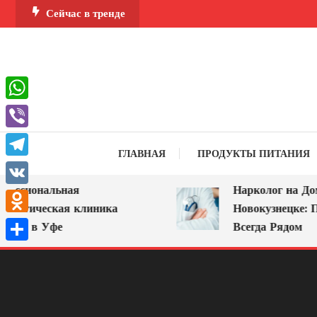
Перейти
Сейчас в тренде
к
содержимому
WhatsApp
Viber
ГЛАВНАЯ
ПРОДУКТЫ ПИТАНИЯ
Telegram
ссиональная
Нарколог на Дом 
VK
логическая клиника
Новокузнецке: По
Odnoklassniki
А» в Уфе
Всегда Рядом
Отправить