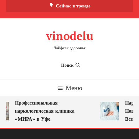
Перейти
Сейчас в тренде
к
содержимому
vinodelu
Лайфхак здоровья
Поиск
Меню
Профессиональная
Нарко
наркологическая клиника
Новок
«МИРА» в Уфе
Всегд