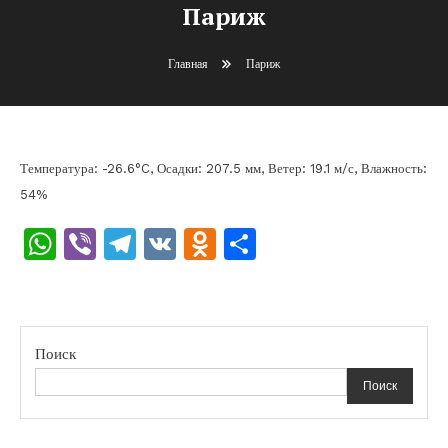
Париж
Главная
Париж
Температура: -26.6°C, Осадки: 207.5 мм, Ветер: 19.1 м/с, Влажность:
54%
WhatsApp
Viber
Telegram
VK
Odnoklassniki
Отправить
Поиск
Поиск