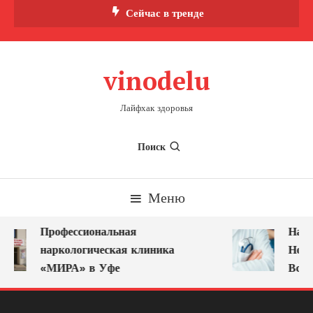
Перейти
Сейчас в тренде
к
содержимому
vinodelu
Лайфхак здоровья
Поиск
Меню
Профессиональная
Нарк
наркологическая клиника
Ново
«МИРА» в Уфе
Всег