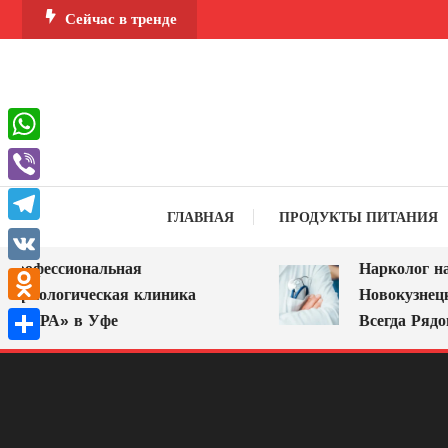
Перейти
Сейчас в тренде
к
содержимому
WhatsApp
Viber
ГЛАВНАЯ
ПРОДУКТЫ ПИТАНИЯ
Telegram
рофессиональная
Нарколог на 
VK
аркологическая клиника
Новокузнецке
Odnoklassniki
МИРА» в Уфе
Всегда Рядом
Отправить