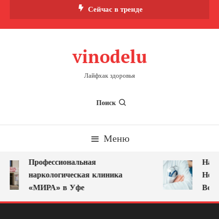
Перейти
Сейчас в тренде
к
содержимому
vinodelu
Лайфхак здоровья
Поиск
Меню
Профессиональная
Нарк
наркологическая клиника
Ново
«МИРА» в Уфе
Всег