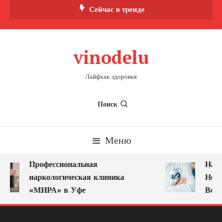
Перейти
Сейчас в тренде
к
содержимому
vinodelu
Лайфхак здоровья
Поиск
Меню
Профессиональная
Нарк
наркологическая клиника
Ново
«МИРА» в Уфе
Всег