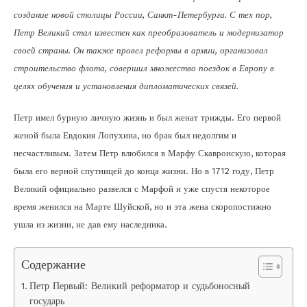
создание новой столицы России, Санкт-Петербурга. С тех пор,
Петр Великий стал известен как преобразователь и модернизатор
своей страны. Он также провел реформы в армии, организовал
строительство флота, совершил множество поездок в Европу в
целях обучения и установления дипломатических связей.
Петр имел бурную личную жизнь и был женат трижды. Его первой
женой была Евдокия Лопухина, но брак был недолгим и
несчастливым. Затем Петр влюбился в Марфу Скавронскую, которая
была его верной спутницей до конца жизни. Но в 1712 году, Петр
Великий официально развелся с Марфой и уже спустя некоторое
время женился на Марте Шуйской, но и эта жена скоропостижно
ушла из жизни, не дав ему наследника.
Содержание
Петр Первый: Великий реформатор и судьбоносный
государь