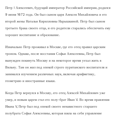
Петр I Алексеевич, будущий император Российской империи, родился
9 июня 1672 года. Он был сыном царя Алексея Михайловича и его
второй жены Натальи Кирилловны Нарышкиной. Петр был сыном
третьего брака своего отца, и его родители старались обеспечить ему
хорошее воспитание и образование.
Изначально Петр проживал в Москве, где его отец правил царским
троном. Однако, после восстания Софьи Алексеевны, Петр был
вынужден покинуть Москву и на некоторое время уехал жить в
Вильну. Там он жил под опекой строго пуританского воспитателя и
занимался изучением различных наук, включая арифметику,
геометрию и иностранные языки.
Когда Петр вернулся в Москву, его отец Алексей Михайлович уже
умер, и новым царем стал его полу-брат Иван V. Во время правления
Ивана V, Петр был под опекой своего ненавистного старшего
полубрата Софьи Алексеевны, которая взяла на себя управление