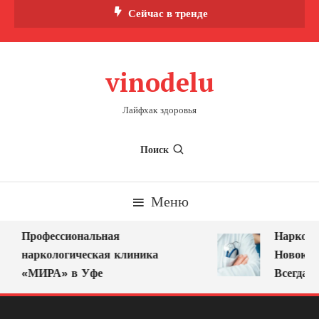
Перейти
Сейчас в тренде
к
содержимому
vinodelu
Лайфхак здоровья
Поиск
Меню
Профессиональная
Нарколог
наркологическая клиника
Новокузн
«МИРА» в Уфе
Всегда Р