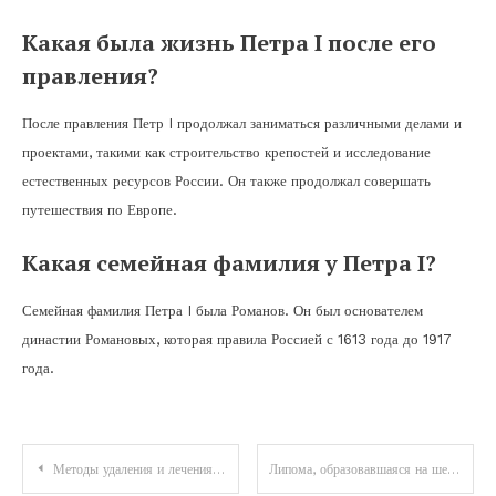
Какая была жизнь Петра I после его
правления?
После правления Петр I продолжал заниматься различными делами и
проектами, такими как строительство крепостей и исследование
естественных ресурсов России. Он также продолжал совершать
путешествия по Европе.
Какая семейная фамилия у Петра I?
Семейная фамилия Петра I была Романов. Он был основателем
династии Романовых, которая правила Россией с 1613 года до 1917
года.
Навигация
Методы удаления и лечения бородавок на лице: домашние и аптечные средства, аппаратные методики
Липома, образовавшаяся на шее: причины появления и код по МКБ-10