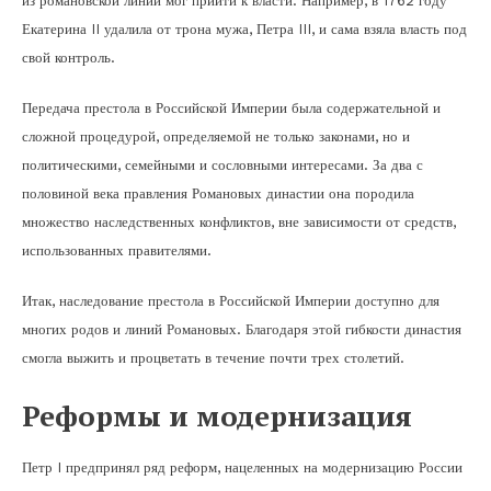
из романовской линии мог прийти к власти. Например, в 1762 году
Екатерина II удалила от трона мужа, Петра III, и сама взяла власть под
свой контроль.
Передача престола в Российской Империи была содержательной и
сложной процедурой, определяемой не только законами, но и
политическими, семейными и сословными интересами. За два с
половиной века правления Романовых династии она породила
множество наследственных конфликтов, вне зависимости от средств,
использованных правителями.
Итак, наследование престола в Российской Империи доступно для
многих родов и линий Романовых. Благодаря этой гибкости династия
смогла выжить и процветать в течение почти трех столетий.
Реформы и модернизация
Петр I предпринял ряд реформ, нацеленных на модернизацию России