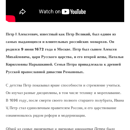
Петр I Алексеевич, известный как Петр Великий, был одним из
самых выдающихся и влиятельных российских монархов. Он
родился 9 июня 1672 года в Москве. Петр был сыном Алексея
Михайловича, царя Русского царства, и его второй жены, Натальи
Кирилловны Нарышкиной. Семья Петра принадлежала к древней
Русской православной династии Романовых.
С детства Петр показывал яркие способности и стремление учиться.
Он изучал разные дисциплины, в том числе технику и мореплавание.
В 1696 году, после смерти своего полного старшего полубрата, Ивана
V, Петр стал единоличным правителем России, и его царствование
ознаменовалось рядом реформ и модернизации.
Одной из самых знаменитых и значимых инициатив Петра было