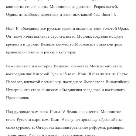
княжества стояли князья Московские из династии Рюриковичей.
Одним из наиболее известных и значимых князей был Иван III.
Иван III объединил все русские земли и вышел из тени Золотой Орды.
Он также начал активное строительство Москвы, создавая мощные
крепости и церкви. Великое княжество Московское стало центром
православной веры и русской культуры.
Важным этапом в истории Великого княжества Московского стало
воссоединение Киевской Руси в 15 веке. Иван III был женат на Софье
Палеолог, внучатой племяннице последнего Императора Византийской
Империи, что стало символом объединения западного и восточного
Православия.
Под руководством князя Ивана IV, Великое княжество Московское
стало Русским царством. Иван IV получил прозвище «Грозный» за
свою суровость. Он провел административные реформы, расширил
территорию России и укрепил центральную власть.