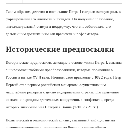
Таким образом, детство и воспитание Петра I сыграли важную роль в
формировании его личности и взглядов. Он получил образование,
интеллектуальный стимул и поддержку, что способствовало его
дальнейшим достижениям как правителя и реформатора.
Исторические предпосылки
Исторические предпосылки, лежащие в основе жизни Петра I, связаны
с широкомасштабными преобразованиями, которые произошли в
России в начале XVIII века. Начиная свое правление с 1682 года, Петр
Первый стал первым российским монархом, осуществившим
масштабные реформы с целью модернизации страны. Его правление
совпало с периодом длительных вооруженных конфликтов, среди
которых значимым был Северная Война (1700-1721 гг.).
Политический и экономический кризис, вызванный амбициозными
внешнеполитическими приоритетами России, а также общим