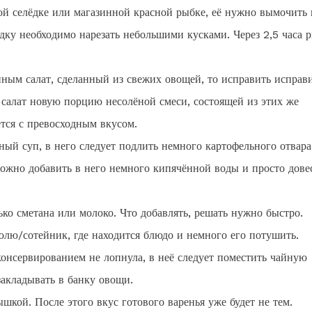
ой селёдке или магазинной красной рыбке, её нужно вымочить 
ёдку необходимо нарезать небольшими кусками. Через 2,5 часа 
енным салат, сделанный из свежих овощей, то исправить исправ
салат новую порцию несолёной смеси, состоящей из этих же
ется с превосходным вкусом.
ный суп, в него следует подлить немного картофельного отвара
 можно добавить в него немного кипячённой воды и просто дове
ко сметана или молоко. Что добавлять, решать нужно быстро.
юлю/сотейник, где находится блюдо и немного его потушить.
онсервированием не лопнула, в неё следует поместить чайную
закладывать в банку овощи.
шкой. После этого вкус готового варенья уже будет не тем.