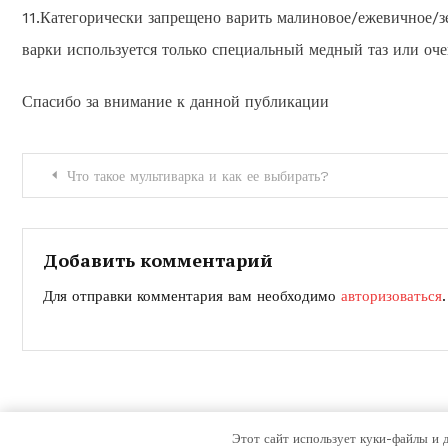
11.Категорически запрещено варить малиновое/ежевичное/зе
варки используется только специальный медный таз или оче
Спасибо за внимание к данной публикации
Навигация
Что такое мультиварка и как ее выбирать?
по
записям
Добавить комментарий
Для отправки комментария вам необходимо
авторизоваться
.
Этот сайт использует куки-файлы и 
Color Magazine
|
Тема: Color Magazine от
Mystery Themes
.