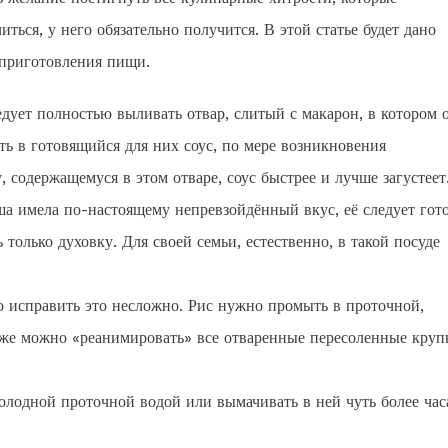
ться, у него обязательно получится. В этой статье будет дано
 приготовления пищи.
едует полностью выливать отвар, слитый с макарон, в котором 
ть в готовящийся для них соус, по мере возникновения
 содержащемуся в этом отваре, соус быстрее и лучше загустеет
ша имела по-настоящему непревзойдённый вкус, её следует гот
только духовку. Для своей семьи, естественно, в такой посуде
то исправить это несложно. Рис нужно промыть в проточной,
акже можно «реанимировать» все отваренные пересоленные круп
лодной проточной водой или вымачивать в ней чуть более часа