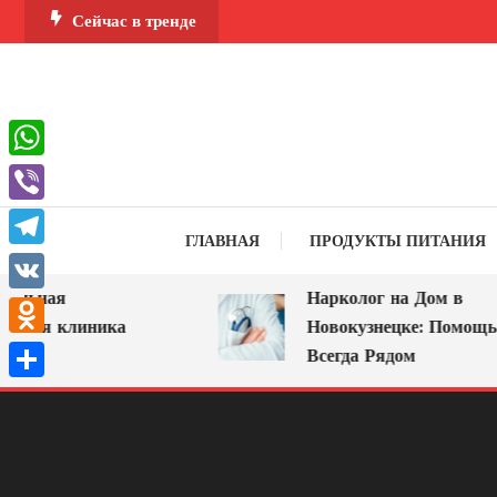
Перейти
Сейчас в тренде
к
содержимому
WhatsApp
Viber
ГЛАВНАЯ
ПРОДУКТЫ ПИТАНИЯ
Telegram
ная
Нарколог на Дом в
VK
я клиника
Новокузнецке: Помощь, Кот
Odnoklassniki
Всегда Рядом
Отправить