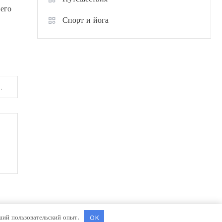
 его
Спорт и йога
льзе первого приема пищи
чший пользовательский опыт.
OK