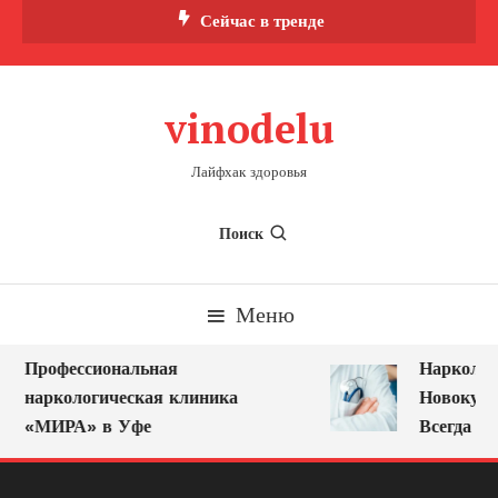
Перейти
Сейчас в тренде
к
содержимому
vinodelu
Лайфхак здоровья
Поиск
Меню
Профессиональная
Нарколог 
наркологическая клиника
Новокузне
«МИРА» в Уфе
Всегда Ря