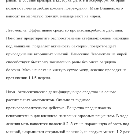
ранки. В составе препарата касторка, деготь и ксероформ, которые
помогают лечить любые кожные повреждения. Мазь Вишневского
наносят на марлевую повязку, накладывают на чирей.
Левомеколь. Эффективное средство противомикробного действия.
Помогает предотвратить распространение стафилококковой инфекции
под мышками, подавляет активность бактерий, предотвращает
присоединение вторичных инвазий. Нанесение Левомеколя на чирей
способствует быстрому заживлению раны без риска рецидива
болезни. Мазь наносят на чистую сухую кожу, лечение проводят на
протяжении 1-1.5 недели.
Илон. Антисептическое дезинфицирующее средство на основе
растительных компонентов. Оказывает видимое
противовоспалительное действие. Вещество предназначено
исключительно для внешнего нанесения взрослым пациентам. В ходе
лечения мазь наносится полоской 2-3 см на пораженную область под
мышкой, накрывается стерильной повязкой, ее следует менять 1-2 раза