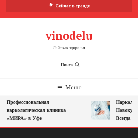
Перейти
Сейчас в тренде
к
содержимому
vinodelu
Лайфхак здоровья
Поиск
Меню
Профессиональная
Нарколог 
наркологическая клиника
Новокузне
«МИРА» в Уфе
Всегда Ряд