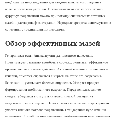
подбирается индивидуально для каждого конкретного пациента
врачом после консультации. В зависимости от сложности, лечить
фурункул под мышкой можно при помощи специальных аптечных
мазей и растворов, физиотерапии. Народные средства используются в
сочетании с традиционными методами.
Обзор эффективных мазей
Гепариновая мазь. Антикоагулянт для местного нанесения.
Препятствует развитию тромбоза в сосудах, оказывает эффективное
противовоспалительное действие. Активный компонент препарата –
гепарин, помогает справиться с чирьем на этапе его созревания.
Бензокаин – уменьшает болевые ощущения. Ускоряет процесс
формирования гнойника и его вскрытия. Перед использованием
следует убедиться в отсутствии аллергической реакции на
медикаментозное средство. Наносят тонким слоем на поврежденный
участок кожного покрова под мышкой. Стандартный курс лечения
составляет 14 дней, но при отсутствии эффективности рекомендуется