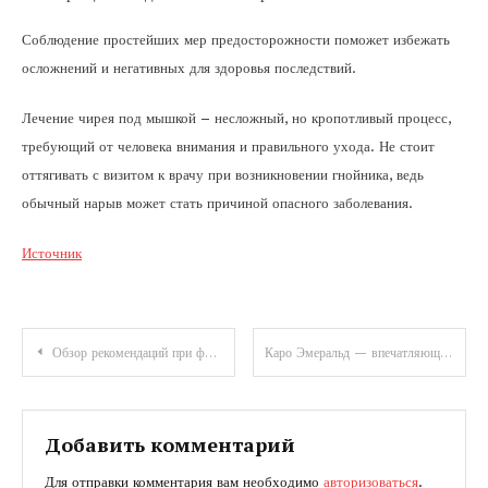
Соблюдение простейших мер предосторожности поможет избежать
осложнений и негативных для здоровья последствий.
Лечение чирея под мышкой – несложный, но кропотливый процесс,
требующий от человека внимания и правильного ухода. Не стоит
оттягивать с визитом к врачу при возникновении гнойника, ведь
обычный нарыв может стать причиной опасного заболевания.
Источник
Навигация
Обзор рекомендаций при фурункулезе: что можно и что нельзя делать
Каро Эмеральд — впечатляющий путь модельера, предпринимателя и стилиста, олицетворяющего элегантность, талант и авантюризм!
по
записям
Добавить комментарий
Для отправки комментария вам необходимо
авторизоваться
.