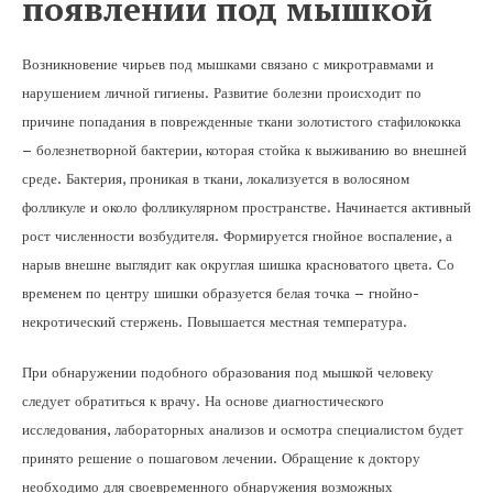
появлении под мышкой
Возникновение чирьев под мышками связано с микротравмами и
нарушением личной гигиены. Развитие болезни происходит по
причине попадания в поврежденные ткани золотистого стафилококка
– болезнетворной бактерии, которая стойка к выживанию во внешней
среде. Бактерия, проникая в ткани, локализуется в волосяном
фолликуле и около фолликулярном пространстве. Начинается активный
рост численности возбудителя. Формируется гнойное воспаление, а
нарыв внешне выглядит как округлая шишка красноватого цвета. Со
временем по центру шишки образуется белая точка – гнойно-
некротический стержень. Повышается местная температура.
При обнаружении подобного образования под мышкой человеку
следует обратиться к врачу. На основе диагностического
исследования, лабораторных анализов и осмотра специалистом будет
принято решение о пошаговом лечении. Обращение к доктору
необходимо для своевременного обнаружения возможных