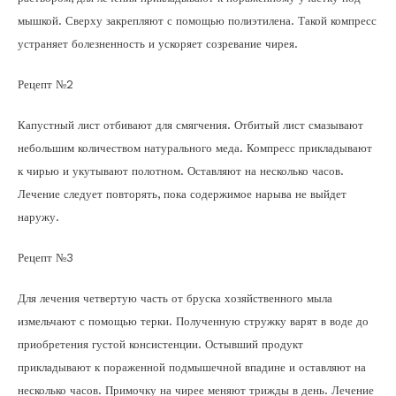
мышкой. Сверху закрепляют с помощью полиэтилена. Такой компресс
устраняет болезненность и ускоряет созревание чирея.
Рецепт №2
Капустный лист отбивают для смягчения. Отбитый лист смазывают
небольшим количеством натурального меда. Компресс прикладывают
к чирью и укутывают полотном. Оставляют на несколько часов.
Лечение следует повторять, пока содержимое нарыва не выйдет
наружу.
Рецепт №3
Для лечения четвертую часть от бруска хозяйственного мыла
измельчают с помощью терки. Полученную стружку варят в воде до
приобретения густой консистенции. Остывший продукт
прикладывают к пораженной подмышечной впадине и оставляют на
несколько часов. Примочку на чирее меняют трижды в день. Лечение