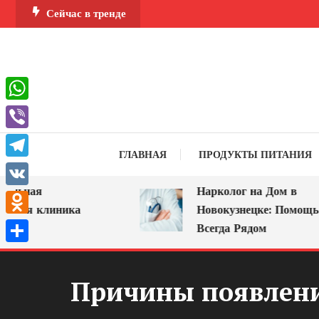
Перейти
Сейчас в тренде
к
содержимому
WhatsApp
Viber
ГЛАВНАЯ
ПРОДУКТЫ ПИТАНИЯ
Telegram
ьная
Нарколог на Дом в
VK
ая клиника
Новокузнецке: Помощь, Ко
Odnoklassniki
е
Всегда Рядом
Отправить
Причины появлени