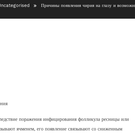
ncategorised
Причины появления чирия на глазу и возмож
на глазу и возможные
вследствие поражения инфицирования фолликула ресницы или
называют ячменем, его появление связывают со сниженным