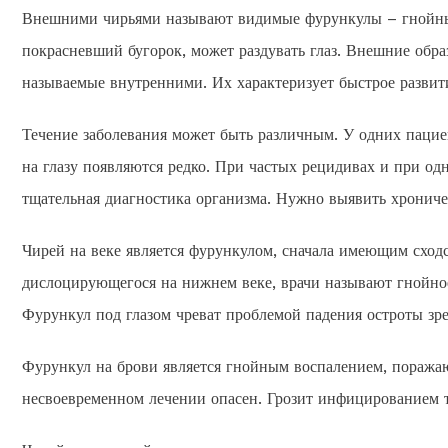
Внешними чирьями называют видимые фурункулы – гнойные
покрасневший бугорок, может раздувать глаз. Внешние обр
называемые внутренними. Их характеризует быстрое развит
Течение заболевания может быть различным. У одних пацие
на глазу появляются редко. При частых рецидивах и при од
тщательная диагностика организма. Нужно выявить хрониче
Чирей на веке является фурункулом, сначала имеющим сход
дислоцирующегося на нижнем веке, врачи называют гнойно
Фурункул под глазом чреват проблемой падения остроты зре
Фурункул на брови является гнойным воспалением, поража
несвоевременном лечении опасен. Грозит инфицированием т