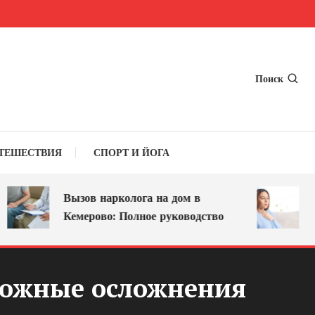
Поиск
ТЕШЕСТВИЯ
СПОРТ И ЙОГА
Вызов нарколога на дом в
Осип
Кемерово: Полное руководство
лече
можные осложнения