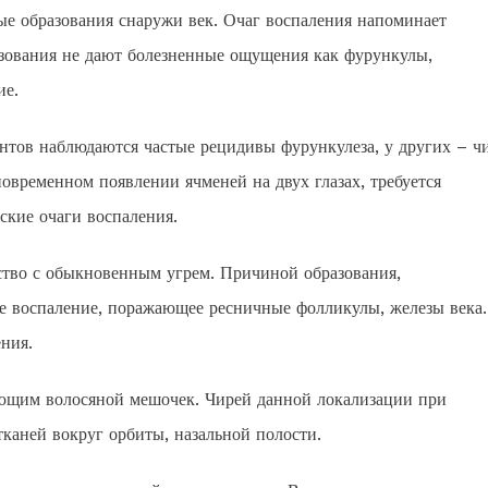
 образования снаружи век. Очаг воспаления напоминает
азования не дают болезненные ощущения как фурункулы,
ие.
нтов наблюдаются частые рецидивы фурункулеза, у других – ч
новременном появлении ячменей на двух глазах, требуется
ские очаги воспаления.
ство с обыкновенным угрем. Причиной образования,
е воспаление, поражающее ресничные фолликулы, железы века.
ния.
ющим волосяной мешочек. Чирей данной локализации при
каней вокруг орбиты, назальной полости.