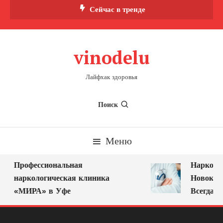
Перейти
Сейчас в тренде
к
содержимому
vinodelu
Лайфхак здоровья
Поиск
Меню
Профессиональная
Нарколог
наркологическая клиника
Новокузн
«МИРА» в Уфе
Всегда Р