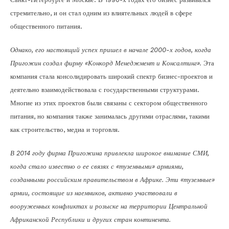
стремительно, и он стал одним из влиятельных людей в сфере
общественного питания.
Однако, его настоящий успех пришел в начале 2000-х годов, когда
Пригожин создал фирму «Конкорд Менеджмент и Консалтинг».
Эта
компания стала консолидировать широкий спектр бизнес-проектов и
деятельно взаимодействовала с государственными структурами.
Многие из этих проектов были связаны с сектором общественного
питания, но компания также занималась другими отраслями, такими
как строительство, медиа и торговля.
В 2014 году фирма Пригожина привлекла широкое внимание СМИ,
когда стало известно о ее связях с «туземными» армиями,
созданными российским правительством в Африке. Эти «туземные»
армии, состоящие из наемников, активно участвовали в
вооруженных конфликтах и розыске на территории Центральной
Африканской Республики и других стран континента.