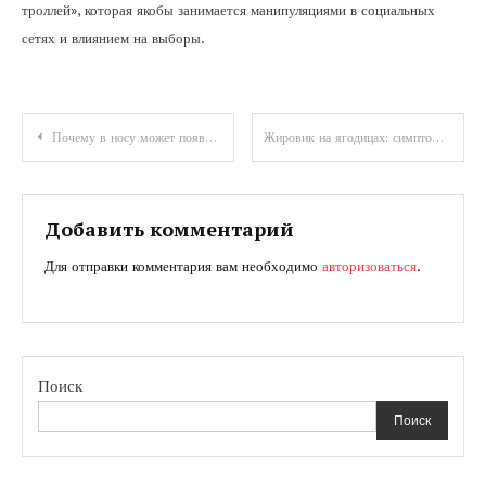
троллей», которая якобы занимается манипуляциями в социальных
сетях и влиянием на выборы.
Навигация
Почему в носу может появиться фурункул: методы избавления
Жировик на ягодицах: симптоматика и безопасные способы удаления
по
записям
Добавить комментарий
Для отправки комментария вам необходимо
авторизоваться
.
Поиск
Поиск