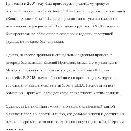
Пригожин в 2001 году был приговорен к условному сроку за
неуплату налогов на сумму более 80 миллионов рублей. Его компания
«Конкорд» также была обвинена в уклонении от уплаты налогов и
наложено штраф в размере 23 миллионов рублей. В 2003 году он
был арестован по обвинению в создании и ведении преступной
группы, но позднее был оправдан.
Однако, наиболее крупный и скандальный судебный процесс, в
котором был замешан Евгений Пригожин, связан с его участием в
Международной интернет-агентуре, известной как «Фабрика
троллей». В 2018 году он был обвинен в организации «индустрии
троллинга» и вмешательстве в выборы в США. Несмотря на все
обвинения, Пригожин отрицает свою причастность к этим деяниям.
Судимость Евгения Пригожина и его связи с кремлевской элитой
вызывают споры и дебаты. Однако, его деловые успехи и достижения
нельзя оспаривать, хотя они всегда тесно сопутствуют контроверзиям
и негативу.