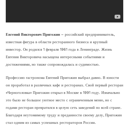
Евгений Викторович Пригожин
– российский предприниматель,
известная фигура в области ресторанного бизнеса и крупный
инвестор. Он родился 1 февраля 1961 года в Ленинграде. Жизнь
Евгения Викторовича насыщена интересными событиями и
достижениями, но также сопровождалась и судимостью.
Профессию гастронома Евгений Пригожин выбрал давно. В юности
он проработал в различных кафе и ресторанах. Свой первый ресторан
«Черноголовка» Пригожин открыл в Москве в 1991 году. Изначально
это было не большое уютное место с ограниченным меню, но с
годами ресторан превратился в целую сеть заведений по всей стране.
Благодаря неутомимому труду и преданности своему делу, Пригожин
стал одним из самых успешных рестораторов России.