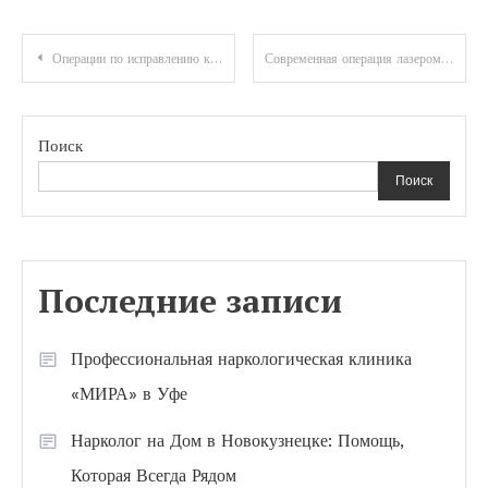
Навигация
Операции по исправлению кривизны ног и увеличению роста
Современная операция лазером по удалению свища прямой кишки
по
записям
Поиск
Поиск
Последние записи
Профессиональная наркологическая клиника
«МИРА» в Уфе
Нарколог на Дом в Новокузнецке: Помощь,
Которая Всегда Рядом