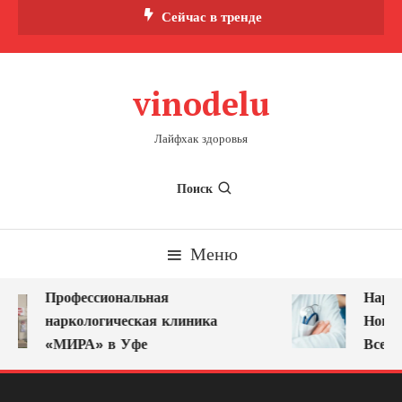
Перейти
Сейчас в тренде
к
содержимому
vinodelu
Лайфхак здоровья
Поиск
Меню
Профессиональная
Нарко
наркологическая клиника
Новок
«МИРА» в Уфе
Всегд