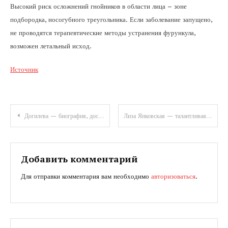
Высокий риск осложнений гнойников в области лица – зоне
подбородка, носогубного треугольника. Если заболевание запущено,
не проводятся терапевтические методы устранения фурункула,
возможен летальный исход.
Источник
Навигация
Догилева — биография, достижения, интересные факты и личная жизнь прославленной российской гимнастки
Лиза Янковская — талантливая и уникальная личность мира моды и искусства — биография, достижения и увлекательные факты из жизни
по
записям
Добавить комментарий
Для отправки комментария вам необходимо
авторизоваться
.