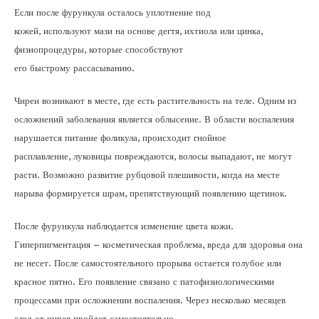
Если после фурункула осталось уплотнение под
кожей, используют мази на основе дегтя, ихтиола или цинка,
физиопроцедуры, которые способствуют
его быстрому рассасыванию.
Чиреи возникают в месте, где есть растительность на теле. Одним из
осложнений заболевания является облысение. В области воспаления
нарушается питание фоликула, происходит гнойное
расплавление, луковицы повреждаются, волосы выпадают, не могут
расти. Возможно развитие рубцовой плешивости, когда на месте
нарыва формируется шрам, препятствующий появлению щетинок.
После фурункула наблюдается изменение цвета кожи.
Гиперпигментация – косметическая проблема, вреда для здоровья она
не несет. После самостоятельного прорыва остается голубое или
красное пятно. Его появление связано с патофизиологическими
процессами при осложнении воспаления. Через несколько месяцев
след от чирея пройдет самостоятельно.