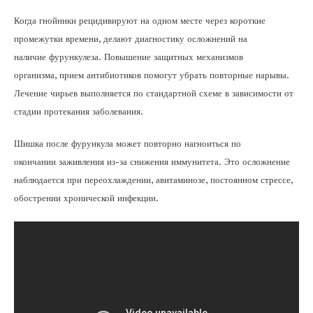
Когда гнойники рецидивируют на одном месте через короткие
промежутки времени, делают диагностику осложнений на
наличие фурункулеза. Повышение защитных механизмов
организма, прием антибиотиков помогут убрать повторные нарывы.
Лечение чирьев выполняется по стандартной схеме в зависимости от
стадии протекания заболевания.
Шишка после фурункула может повторно нагноиться по
окончании заживления из-за снижения иммунитета. Это осложнение
наблюдается при переохлаждении, авитаминозе, постоянном стрессе,
обострении хронической инфекции.