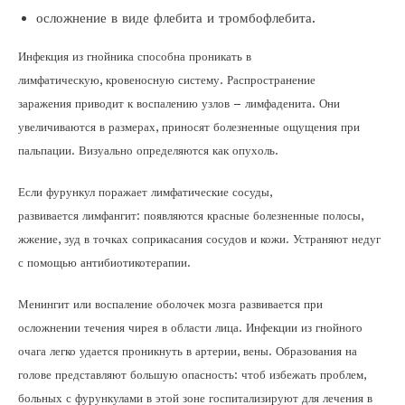
осложнение в виде флебита и тромбофлебита.
Инфекция из гнойника способна проникать в
лимфатическую, кровеносную систему. Распространение
заражения приводит к воспалению узлов – лимфаденита. Они
увеличиваются в размерах, приносят болезненные ощущения при
пальпации. Визуально определяются как опухоль.
Если фурункул поражает лимфатические сосуды,
развивается лимфангит: появляются красные болезненные полосы,
жжение, зуд в точках соприкасания сосудов и кожи. Устраняют недуг
с помощью антибиотикотерапии.
Менингит или воспаление оболочек мозга развивается при
осложнении течения чирея в области лица. Инфекции из гнойного
очага легко удается проникнуть в артерии, вены. Образования на
голове представляют большую опасность: чтоб избежать проблем,
больных с фурункулами в этой зоне госпитализируют для лечения в