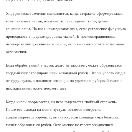
Хирургическое лечение выполняется, когда стержень сформировался:
врач разрезает нарыв, извлекает корень, удаляет гной, делает
санацию раны. На края накладывают швы, если устранение фурункула
проводилось в пределе здоровых тканей. В послеоперационном
периоде важно ухаживать за раной, чтоб минимизировать возможные
осложнения.
Если обработанный участок долго не заживает, может образоваться
твердый гипертрофированный келоидный рубец. Чтобы убрать следы
от фурункулов, выполняют операции по удалению рубцовой ткани с
накладыванием косметического шва.
Когда чирей прорывается, из него выделяется гнойный стержень.
После его выхода на месте пустулы остается отверстие.
Дырка закроется корочкой, затянется, если площадь ямки большая,
может образоваться рубец. Осложнение не грозит ухудшением