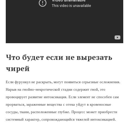
Что будет если не вырезать
чирей
Если фурункул не раскрыть, могут появиться серьезные осложнения.
Нарыв на гнойно-некротической стадии содержит гной, это
провоцирует развитие интоксикация. Если элемент не способен сам
прорваться, зараженные вещества с отека уйдут в кровеносные
сосуды, ткани, расположенные глубже. Процесс может приобрести
системный характер, сопровождающийся тяжелой интоксикацией.