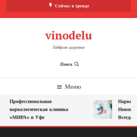
Перейти
Сейчас в тренде
к
содержимому
vinodelu
Лайфхак здоровья
Поиск
Меню
Профессиональная
Нарколог
наркологическая клиника
Новокузн
«МИРА» в Уфе
Всегда Р