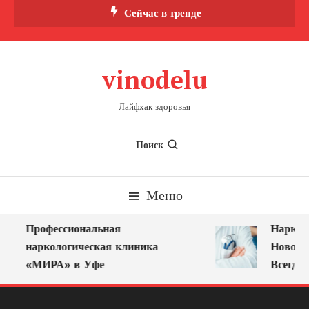
Перейти
Сейчас в тренде
к
содержимому
vinodelu
Лайфхак здоровья
Поиск
Меню
Профессиональная
Нарколо
наркологическая клиника
Новокуз
«МИРА» в Уфе
Всегда 