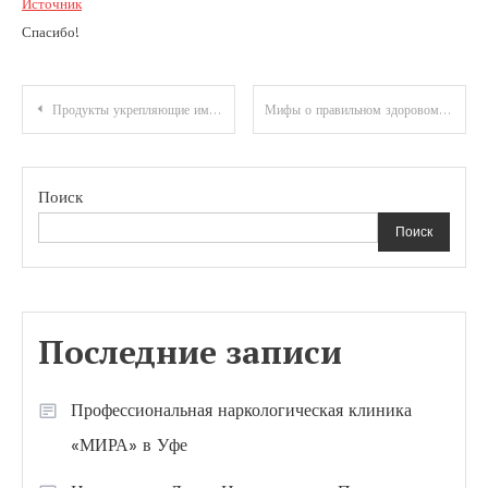
Источник
Спасибо!
Навигация
Продукты укрепляющие иммунитет
Мифы о правильном здоровом питании
по
записям
Поиск
Поиск
Последние записи
Профессиональная наркологическая клиника
«МИРА» в Уфе