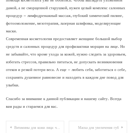
помощи косметолога уже не обойтись. Чтобы выглядеть ухоженной
дамой, а не сморщенной старушкой, нужен целый комплекс салонных
процедур – лимфодренажный массаж, глубокий химический пилинг,
фотоомоложение, мезотерапия, лазерная шлифовка, моделирующие
маски.
Современная косметология предоставляет женщине большой выбор
средств и салонных процедур для профилактики морщин на лице. Но
не забывайте, что кроме ухода за кожей, нужно следить за здоровьем,
избегать стрессов, правильно питаться, не допускать возникновения
отеков и резкой потери веса. А еще – любить себя, заботиться о себе,
сохранять душевное равновесие и находить в каждом дне повод для
улыбки.
Спасибо за внимание к данной публикации и нашему сайту. Всегда
вам рады и стараемся для вас.
Навигация
Витамины для кожи лица: что, когда и как применять
Маска для увеличения губ