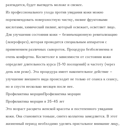
разгладится, будет выглядеть моложе и свежее.
Из профессионального ухода против увядания кожи можно
порекомендовать поверхностную чистку, пилинг фруктовыми
кислотами, химический пилинг, который освежает, осветляет лицо.
Для улучшения состояния кожи – безинъекционную ревитализацию
(лазерофорез), которая проводится специальным аппаратом с
применением различных сывороток. Процедура безболезненна и
очень комфортна. Косметолог в зависимости от состояния кожи
определит длительность курса (5-10 посещений) и частоту (через
день или реже). Эта процедура имеет накопительное действие –
улучшение внешнего вида происходит не только от сеанса к сеансу,
но и спустя несколько месяцев после нее.
Профилактика морщинПрофилактика морщин
Профилактика морщин в 35-45 лет
Это возраст расцвета женской красоты и постепенного увядания
кожи. Она становится тоньше, синтез коллагена замедляется. В этот
жизненный период необходимо уделять пристальное внимание лицу,