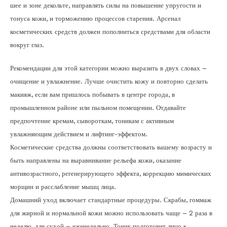
шее и зоне декольте, направлять силы на повышение упругости и
тонуса кожи, и торможению процессов старения. Арсенал
косметических средств должен пополниться средствами для области
вокруг глаз.
Рекомендации для этой категории можно выразить в двух словах –
очищение и увлажнение. Лучше очистить кожу и повторно сделать
макияж, если вам пришлось побывать в центре города, в
промышленном районе или пыльном помещении. Отдавайте
предпочтение кремам, сывороткам, тоникам с активным
увлажняющим действием и лифтинг-эффектом.
Косметические средства должны соответствовать вашему возрасту и
быть направлены на выравнивание рельефа кожи, оказание
антивозрастного, регенерирующего эффекта, коррекцию мимических
морщин и расслабление мышц лица.
Домашний уход включает стандартные процедуры. Скрабы, гоммаж
для жирной и нормальной кожи можно использовать чаще – 2 раза в
неделю, для сухой – еженедельно. Тоник подготовит лицо к