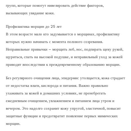
групп, которые помогут нивелировать действие факторов,
вызывающих увядание кожи.
Профилактика морщин до 25 лет
В этом возрасте мало кто задумывается о морщинах, профилактику
которых нужно начинать с момента полового созревания.
Неправильные привычки – морщить лоб, нос, подпирать щеку рукой,
щуриться, спать на высокой подушке, и неправильный уход за кожей
приводят впоследствии к преждевременному образованию морщин.
Без регулярного очищения лица, эпидермис утолщается, кожа страдает
от недостатка влаги, кислорода и питания. Важно правильно
ухаживать за кожей в домашних условиях, не пренебрегать
ежедневным очищением, увлажнением и питанием лица утром и
вечером. Это надолго сохранит кожу упругой, эластичной, повысит
защитные функции и предотвратит появление первых мимических
морщин.