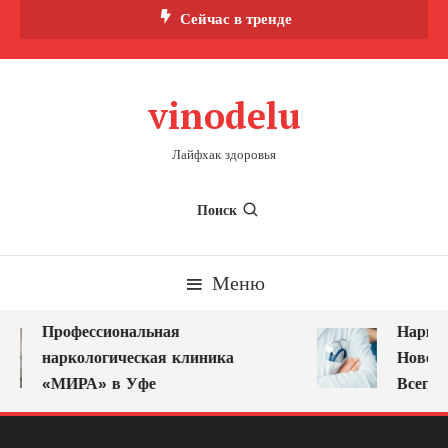
Перейти
Сейчас в тренде
к
содержимому
vinodelu
Лайфхак здоровья
Поиск
Меню
Профессиональная
Нарколо
наркологическая клиника
Новокуз
«МИРА» в Уфе
Всегда 