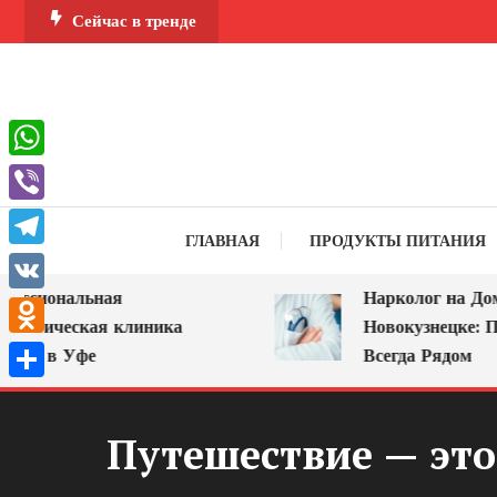
Перейти
Сейчас в тренде
к
содержимому
WhatsApp
Viber
ГЛАВНАЯ
ПРОДУКТЫ ПИТАНИЯ
Telegram
нальная
Нарколог на Дом в
VK
ческая клиника
Новокузнецке: Помощь
Odnoklassniki
 Уфе
Всегда Рядом
Отправить
Путешествие — это