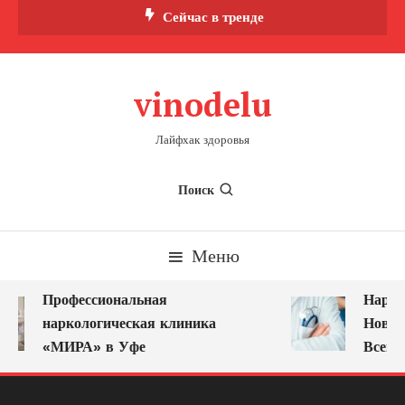
Перейти
Сейчас в тренде
к
содержимому
vinodelu
Лайфхак здоровья
Поиск
Меню
Профессиональная
Нарко
наркологическая клиника
Новок
«МИРА» в Уфе
Всегд