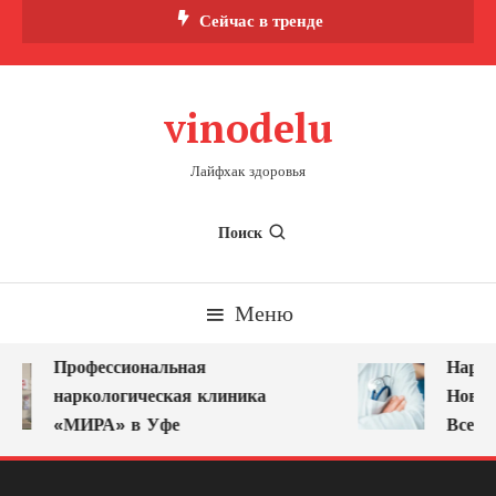
Перейти
Сейчас в тренде
к
содержимому
vinodelu
Лайфхак здоровья
Поиск
Меню
Профессиональная
Нарко
наркологическая клиника
Новок
«МИРА» в Уфе
Всегд