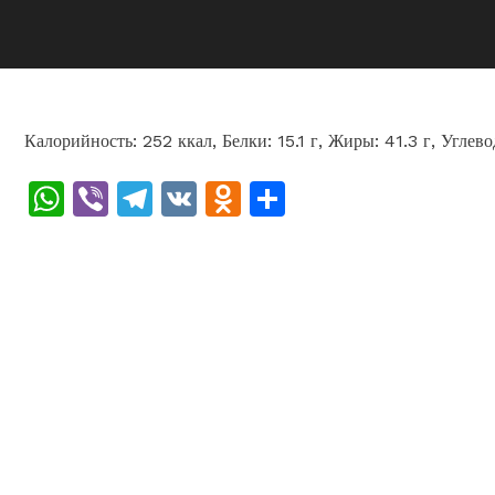
Калорийность: 252 ккал, Белки: 15.1 г, Жиры: 41.3 г, Углево
WhatsApp
Viber
Telegram
VK
Odnoklassniki
Отправить