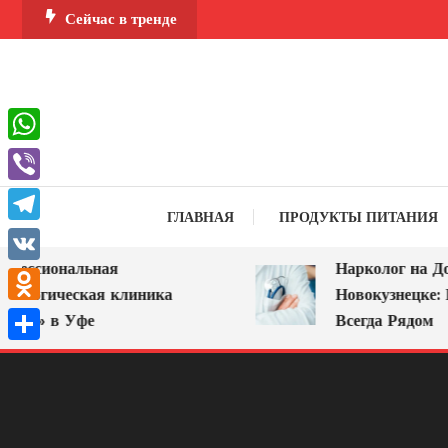
Перейти
Сейчас в тренде
к
содержимому
WhatsApp
Viber
ГЛАВНАЯ
ПРОДУКТЫ ПИТАНИЯ
Telegram
ессиональная
Нарколог на Дом 
VK
ологическая клиника
Новокузнецке: П
Odnoklassniki
А» в Уфе
Всегда Рядом
Отправить