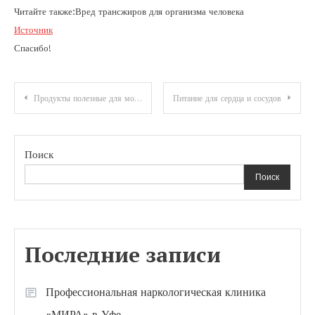
Читайте также:Вред трансжиров для организма человека
Источник
Спасибо!
Навигация
Продукты полезные для мозга
Питание для сердца и сосудов
по
записям
Поиск
Поиск
Последние записи
Профессиональная наркологическая клиника
«МИРА» в Уфе