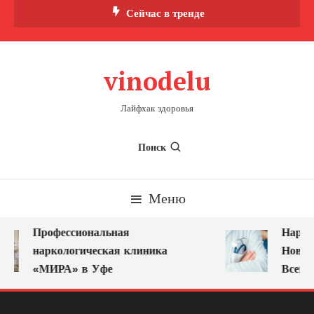
Перейти
Сейчас в тренде
к
содержимому
vinodelu
Лайфхак здоровья
Поиск
Меню
Профессиональная
Наркол
наркологическая клиника
Новоку
«МИРА» в Уфе
Всегда