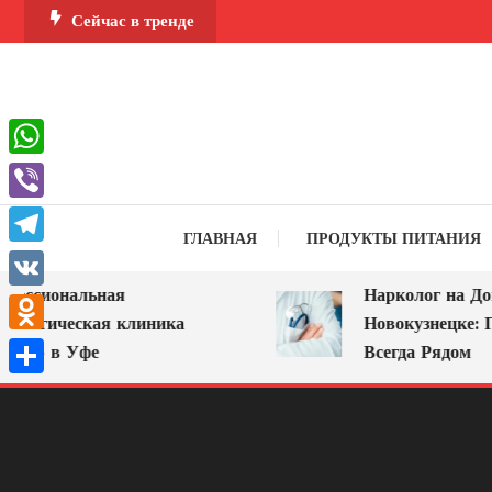
Перейти
Сейчас в тренде
к
содержимому
WhatsApp
Viber
ГЛАВНАЯ
ПРОДУКТЫ ПИТАНИЯ
Telegram
ссиональная
Нарколог на Дом 
VK
логическая клиника
Новокузнецке: По
Odnoklassniki
А» в Уфе
Всегда Рядом
Отправить