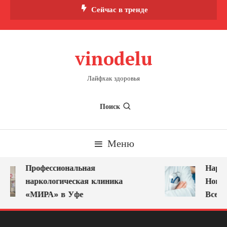
Перейти
Сейчас в тренде
к
содержимому
vinodelu
Лайфхак здоровья
Поиск
Меню
Профессиональная
Нарко
наркологическая клиника
Новок
«МИРА» в Уфе
Всегд