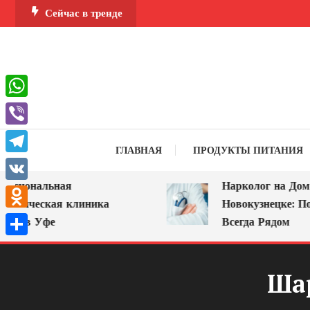
Перейти
Сейчас в тренде
к
содержимому
WhatsApp
Viber
ГЛАВНАЯ
ПРОДУКТЫ ПИТАНИЯ
Telegram
сиональная
Нарколог на Дом в
VK
огическая клиника
Новокузнецке: Пом
Odnoklassniki
» в Уфе
Всегда Рядом
Отправить
Ша