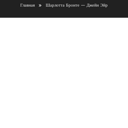
Главная
Шарлотта Бронте — Джейн Эйр