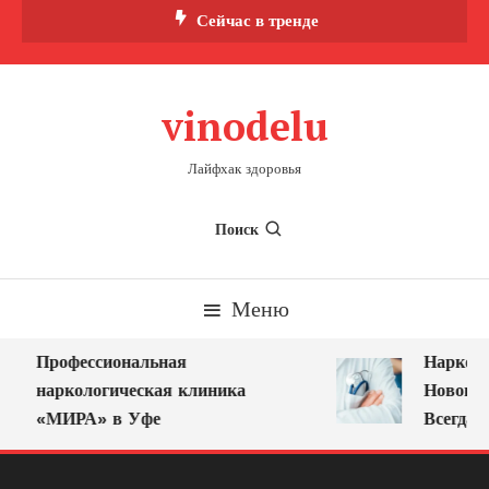
Перейти
Сейчас в тренде
к
содержимому
vinodelu
Лайфхак здоровья
Поиск
Меню
Профессиональная
Нарколог
наркологическая клиника
Новокузн
«МИРА» в Уфе
Всегда Р