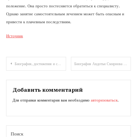
положение. Она просто постесняется обратиться к специалисту.
Однако занятие самостоятельным лечением может быть опасным и
привести к плачевным последствиям.
Источник
Навигация
Биография, достижения и события в жизни Бориса Годунова на Википедии
Биография Авдотьи Смирнова — путник, мечтатель и великий образователь — вдохновляющее детство, волнующая карьера, впечатляющие достижения и запутанная личная жизнь
по
записям
Добавить комментарий
Для отправки комментария вам необходимо
авторизоваться
.
Поиск