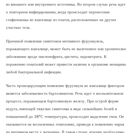
из внешнего или внутреннего источника. Во втором случае речь идет
о повторном инфицировании, когда происходит перенесение
стафилококка во влагалище из очагов, расположенных на других
участках тела.
Причиной появления симптомов интимного фурункулеза,
поражающего влагалище, может быть не вылеченное или хроническое
заболевание вроде пиелонефрита, цистита, эндометрита. К
поражению гениталий может привести наличие в организме женщины
любой бактериальной инфекции.
Часто провоцирующим появление фурункула во влагалище фактором
является заболеваемость бартолинитом. Речь идет о воспалительном
процессе, поражающем бартолиновую железу. При острой форме
недуга, имеющей тяжелые симптомы в виде сильнейших болей и
повышенной до 38°С температуры, происходит выделение гноя. Он
оказывается на воспаленных гениталиях, приводя к появлению чирья
на интимном месте у женщины. В таком случае лечение необходимо.