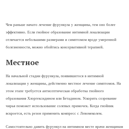
Чем раньше начато лечение фурункула у женщины, тем оно более
эффективно. Если гнойное образование интимной локализации
отличается небольшими размерами и симптомом вроде умеренной
болезненности, можно обойтись консервативной терапией.
Местное
На начальной стадии фурункула, появившегося в интимной
локализации у женщины, действенно местное лечение симптомов. На
этом этапе требуется антисептическая обработка гнойного
образования Хлоргексидином или Бетадином. Ускорить созревание
чирья поможет использование солевых примочек. Когда гнойник
вскроется, есть резон применить компресс с Левомеколем.
Самостоятельно давить фурункул на интимном месте врачи женщинам