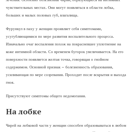
чувствительных местах. Они могут появляться в области лобка,
больших и малых половых губ, влагалища.
Фурункул в паху у женщин проявляет себя симптомами,
усугубляющимися по мере развития воспалительного процесса.
Изначально очаг воспаления похож на покрасневшее уплотнение на
коже интимной области. Со временем бугорок увеличивается. На его
поверхности появляется желтая точка, говорящая о гнойном
содержимом. Основной признак – болезненность образования,
усиливающая по мере созревания. Проходит после вскрытия и выхода
гноя.
Присутствуют симптомы общего недомогания.
На лобке
Чирей на лобковой части у женщин способен образовываться в любом