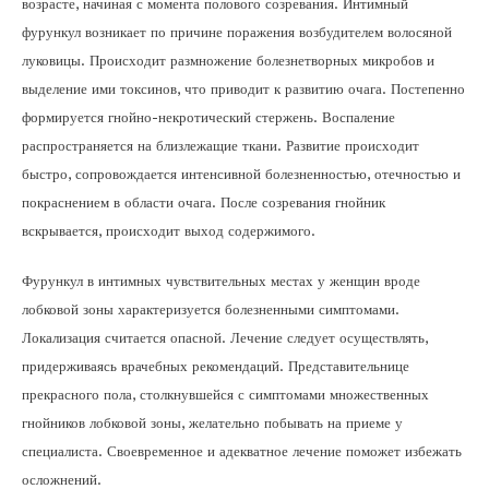
возрасте, начиная с момента полового созревания. Интимный
фурункул возникает по причине поражения возбудителем волосяной
луковицы. Происходит размножение болезнетворных микробов и
выделение ими токсинов, что приводит к развитию очага. Постепенно
формируется гнойно-некротический стержень. Воспаление
распространяется на близлежащие ткани. Развитие происходит
быстро, сопровождается интенсивной болезненностью, отечностью и
покраснением в области очага. После созревания гнойник
вскрывается, происходит выход содержимого.
Фурункул в интимных чувствительных местах у женщин вроде
лобковой зоны характеризуется болезненными симптомами.
Локализация считается опасной. Лечение следует осуществлять,
придерживаясь врачебных рекомендаций. Представительнице
прекрасного пола, столкнувшейся с симптомами множественных
гнойников лобковой зоны, желательно побывать на приеме у
специалиста. Своевременное и адекватное лечение поможет избежать
осложнений.