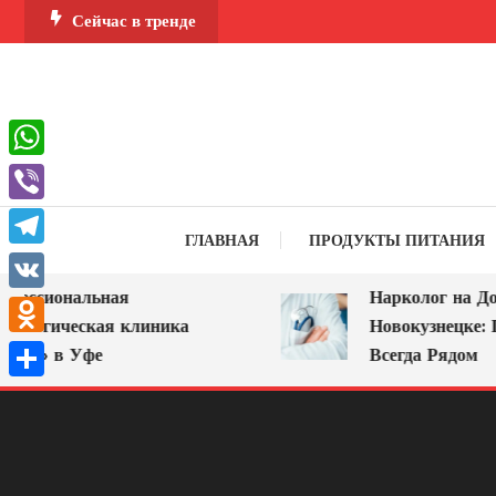
Перейти
Сейчас в тренде
к
содержимому
WhatsApp
Viber
ГЛАВНАЯ
ПРОДУКТЫ ПИТАНИЯ
Telegram
ессиональная
Нарколог на Дом 
VK
ологическая клиника
Новокузнецке: По
Odnoklassniki
А» в Уфе
Всегда Рядом
Отправить