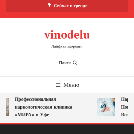
Перейти
Сейчас в тренде
к
содержимому
vinodelu
Лайфхак здоровья
Поиск
Меню
Профессиональная
Нарко
наркологическая клиника
Новок
«МИРА» в Уфе
Всегд