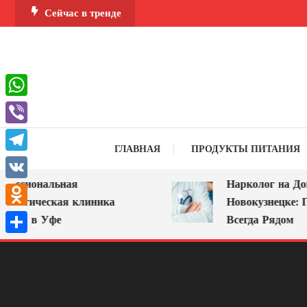
Перейти
Сейчас в тренде
к
содержимому
WhatsApp
Viber
ГЛАВНАЯ
ПРОДУКТЫ ПИТАНИЯ
Telegram
ссиональная
Нарколог на Дом 
VK
логическая клиника
Новокузнецке: По
Odnoklassniki
А» в Уфе
Всегда Рядом
Отправить