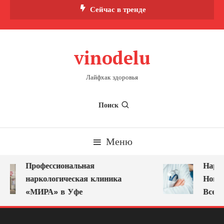
Перейти
Сейчас в тренде
к
содержимому
vinodelu
Лайфхак здоровья
Поиск
Меню
Профессиональная
Нарко
наркологическая клиника
Новок
«МИРА» в Уфе
Всегд