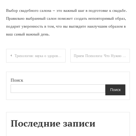
Выбор свадебного салона – это важный шаг в подготовке к свадьбе.
Правильно выбранный салон поможет создать неповторимый образ,
подарит уверенность в том, что вы выглядите наилучшим образом в
ваш самый важный день.
Навигация
Трихология: наука о здоровье волос и кожи головы
Прием Психолога: Что Нужно Знать Перед Визитом
по
записям
Поиск
Поиск
Последние записи