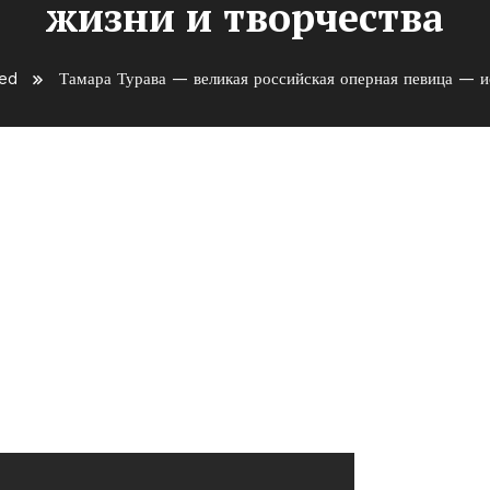
жизни и творчества
ed
Тамара Турава — великая российская оперная певица — и
оссийская оперная певица —
ва