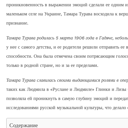
проникновенность в выражении эмоций сделали ее одним из
маленьком селе на Украине, Тамара Турава восходила к вер
признание.
Тамара Турава родилась 5 марта 1906 года в Гадяче, небол
у нее с самого детства, и ее родители решили отправить ее
способности. Она была отмечена своим потрясающим голосом
только в родной стране, но и за ее пределами.
Тамара Турава славилась своими выдающимися ролями в опер
таких как Людмила в «Руслане и Людмиле» Глинки и Лизы 
позволяла ей проникнуть в самую глубину эмоций и передат
исследованиями русской музыкальной культуры, что делало
Содержание