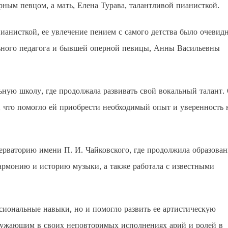
рным певцом, а мать, Елена Турава, талантливой пианисткой.
ианисткой, ее увлечение пением с самого детства было очевид
ального педагога и бывшей оперной певицы, Анны Васильевны
ную школу, где продолжала развивать свой вокальный талант.
, что помогло ей приобрести необходимый опыт и уверенность 
рваторию имени П. И. Чайковского, где продолжила образован
гармонию и историю музыки, а также работала с известными
сиональные навыки, но и помогло развить ее артистическую
кружающим в своих неповторимых исполнениях арий и ролей в