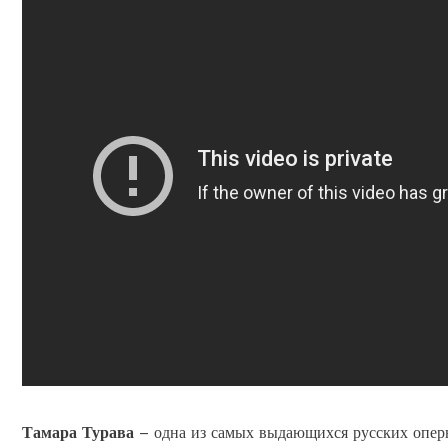
Тамара Турава
– одна из самых выдающихся русских оперн