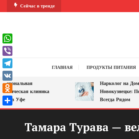
Перейти
Сейчас в тренде
к
содержимому
WhatsApp
Viber
ГЛАВНАЯ
ПРОДУКТЫ ПИТАНИЯ
Telegram
иональная
Нарколог на Дом в
VK
гическая клиника
Новокузнецке: Помо
Odnoklassniki
 в Уфе
Всегда Рядом
Отправить
Тамара Турава — ве