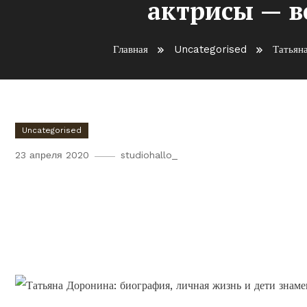
актрисы — вс
Главная
Uncategorised
Татьян
Uncategorised
23 апреля 2020
studiohallo_
Татьяна Доронина — биогр
известной актрисы — все о 
достижениях!