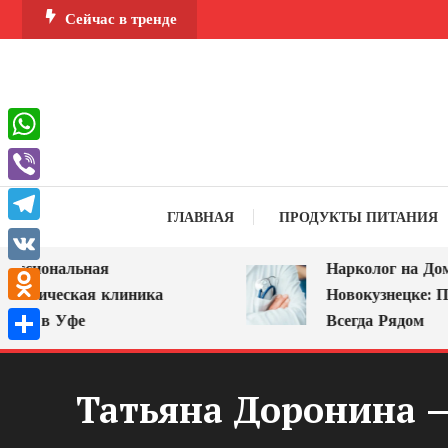
Перейти
Сейчас в тренде
к
содержимому
WhatsApp
Viber
ГЛАВНАЯ
ПРОДУКТЫ ПИТАНИЯ
Telegram
иональная
Нарколог на Дом в
VK
гическая клиника
Новокузнецке: Помо
Odnoklassniki
 в Уфе
Всегда Рядом
Отправить
Татьяна Доронина —