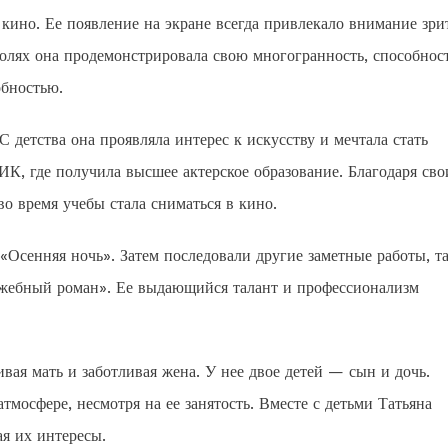
 кино. Ее появление на экране всегда привлекало внимание зри
ролях она продемонстрировала свою многогранность, способнос
обностью.
С детства она проявляла интерес к искусству и мечтала стать
К, где получила высшее актерское образование. Благодаря св
во время учебы стала сниматься в кино.
«Осенняя ночь». Затем последовали другие заметные работы, т
ужебный роман». Ее выдающийся талант и профессионализм
вая мать и заботливая жена. У нее двое детей — сын и дочь.
мосфере, несмотря на ее занятость. Вместе с детьми Татьяна
я их интересы.