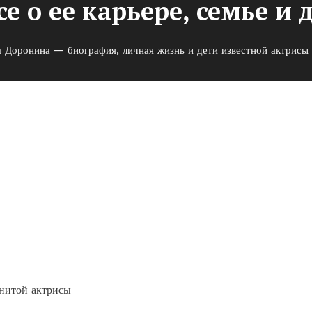
е о ее карьере, семье и
а Доронина — биография, личная жизнь и дети известной актрисы 
афия, личная жизнь и дети
ее карьере, семье и