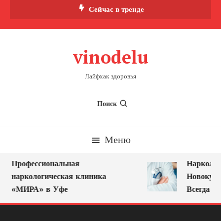
Перейти
Сейчас в тренде
к
содержимому
vinodelu
Лайфхак здоровья
Поиск
Меню
Профессиональная
Нарколог 
наркологическая клиника
Новокузне
«МИРА» в Уфе
Всегда Ря