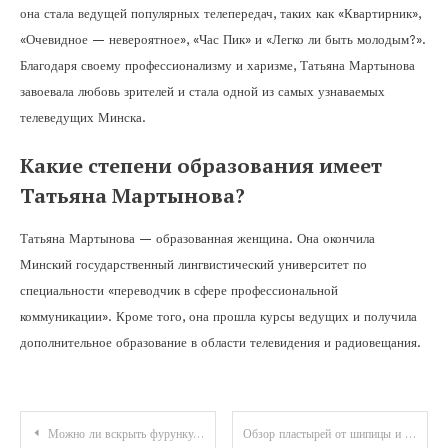
она стала ведущей популярных телепередач, таких как «Квартирник»,
«Очевидное — невероятное», «Час Пик» и «Легко ли быть молодым?».
Благодаря своему профессионализму и харизме, Татьяна Мартынова
завоевала любовь зрителей и стала одной из самых узнаваемых
телеведущих Минска.
Какие степени образования имеет
Татьяна Мартынова?
Татьяна Мартынова — образованная женщина. Она окончила
Минский государственный лингвистический университет по
специальности «переводчик в сфере профессиональной
коммуникации». Кроме того, она прошла курсы ведущих и получила
дополнительное образование в области телевидения и радиовещания.
Навигация
Можно ли вскрыть фурункул самостоятельно и чем опасен чирей
Обзор пластырей от шипицы и эффективность применения