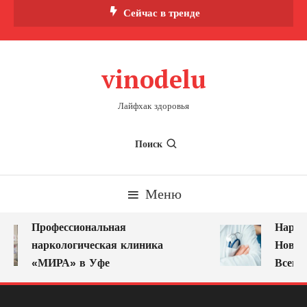
Перейти
Сейчас в тренде
к
содержимому
vinodelu
Лайфхак здоровья
Поиск
Меню
Профессиональная
Наркол
наркологическая клиника
Новоку
«МИРА» в Уфе
Всегда