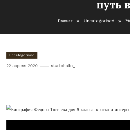
путь в
Главная
Uncategorised
Ув
Uncategorised
22 апреля 2020
studiohallo_
Увлекательная и краткая 
5 класса — путь великого ру