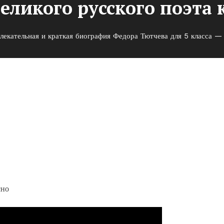
еликого русского поэта 
лекательная и краткая биография Федора Тютчева для 5 класса — п
биография Федора Тютчева дл
сского поэта к славе