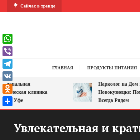
Перейти
Сейчас в тренде
к
содержимому
WhatsApp
Viber
ГЛАВНАЯ
ПРОДУКТЫ ПИТАНИЯ
Telegram
ональная
Нарколог на Дом в
VK
ическая клиника
Новокузнецке: Помощ
Odnoklassniki
в Уфе
Всегда Рядом
Отправить
Увлекательная и крат