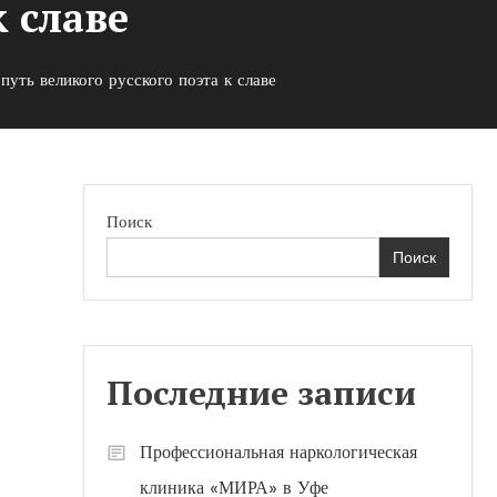
к славе
уть великого русского поэта к славе
Поиск
Поиск
я
Последние записи
Профессиональная наркологическая
клиника «МИРА» в Уфе