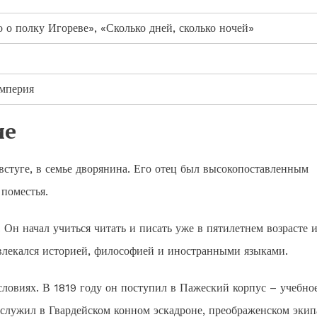
о о полку Игореве», «Сколько дней, сколько ночей»
империя
ие
встуге, в семье дворянина. Его отец был высокопоставленным
поместья.
 Он начал учиться читать и писать уже в пятилетнем возрасте 
увлекался историей, философией и иностранными языками.
ловиях. В 1819 году он поступил в Пажеский корпус – учебно
 служил в Гвардейском конном эскадроне, преображенском эки