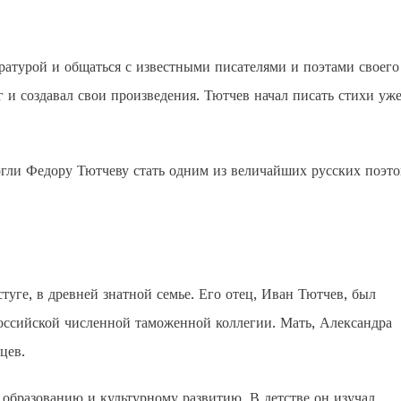
атурой и общаться с известными писателями и поэтами своего
 и создавал свои произведения. Тютчев начал писать стихи уже
гли Федору Тютчеву стать одним из величайших русских поэто
уге, в древней знатной семье. Его отец, Иван Тютчев, был
оссийской численной таможенной коллегии. Мать, Александра
цев.
образованию и культурному развитию. В детстве он изучал