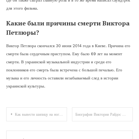
где он также сыграл главную роль и в то же время написал саундтрек
для этого фильма.
Какие были причины смерти Виктора
Петлюры?
Виктор Петлюра скончался 30 июня 2014 года в Киеве. Причина его
смерти была сердечным приступом. Ему было 69 лет на момент
смерти. В украинской музыкальной индустрии и среди его
поклонников его смерть была встречена с большой печалью. Его
музыка и его личность оставили незабываемый след в истории
украинской культуры.
Навигация
Как вывести шипицу на ноге уксусом: рецепт приготовления компрессов и теста
Биография Виктории Райдос — история жизни и достижения
по