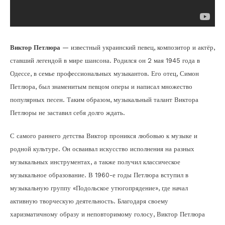
Виктор Петлюра
— известный украинский певец, композитор и актёр,
ставший легендой в мире шансона. Родился он 2 мая 1945 года в
Одессе, в семье профессиональных музыкантов. Его отец, Симон
Петлюра, был знаменитым певцом оперы и написал множество
популярных песен. Таким образом, музыкальный талант Виктора
Петлюры не заставил себя долго ждать.
С самого раннего детства Виктор проникся любовью к музыке и
родной культуре. Он осваивал искусство исполнения на разных
музыкальных инструментах, а также получил классическое
музыкальное образование. В 1960-е годы Петлюра вступил в
музыкальную группу «Подольское утюгопрядение», где начал
активную творческую деятельность. Благодаря своему
харизматичному образу и неповторимому голосу, Виктор Петлюра