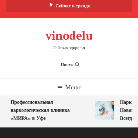
Перейти
Сейчас в тренде
к
содержимому
vinodelu
Лайфхак здоровья
Поиск
Меню
Профессиональная
Нарколог
наркологическая клиника
Новокузн
«МИРА» в Уфе
Всегда Р