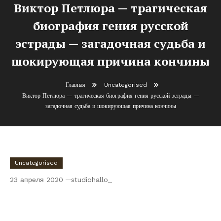
Виктор Петлюра — трагическая
биография гения русской
эстрады — загадочная судьба и
шокирующая причина кончины
Главная
Uncategorised
Виктор Петлюра — трагическая биография гения русской эстрады —
загадочная судьба и шокирующая причина кончины
Uncategorised
23 апреля 2020
studiohallo_
Виктор Петлюра — трагическая биография
гения русской эстрады — загадочная
судьба и шокирующая причина кончины