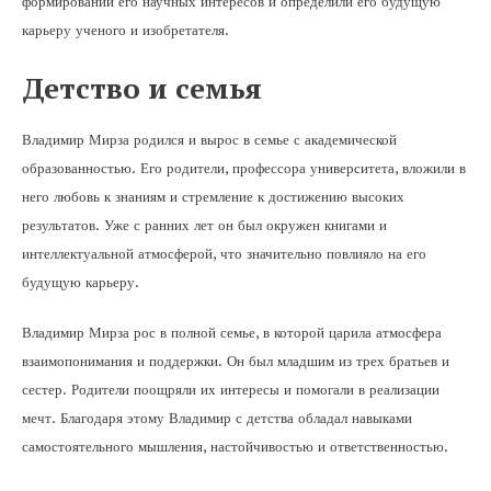
формировании его научных интересов и определили его будущую
карьеру ученого и изобретателя.
Детство и семья
Владимир Мирза родился и вырос в семье с академической
образованностью. Его родители, профессора университета, вложили в
него любовь к знаниям и стремление к достижению высоких
результатов. Уже с ранних лет он был окружен книгами и
интеллектуальной атмосферой, что значительно повлияло на его
будущую карьеру.
Владимир Мирза рос в полной семье, в которой царила атмосфера
взаимопонимания и поддержки. Он был младшим из трех братьев и
сестер. Родители поощряли их интересы и помогали в реализации
мечт. Благодаря этому Владимир с детства обладал навыками
самостоятельного мышления, настойчивостью и ответственностью.