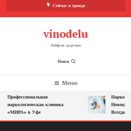
Перейти
Сейчас в тренде
к
содержимому
vinodelu
Лайфхак здоровья
Поиск
Меню
Профессиональная
Нарколог 
наркологическая клиника
Новокузне
«МИРА» в Уфе
Всегда Ря