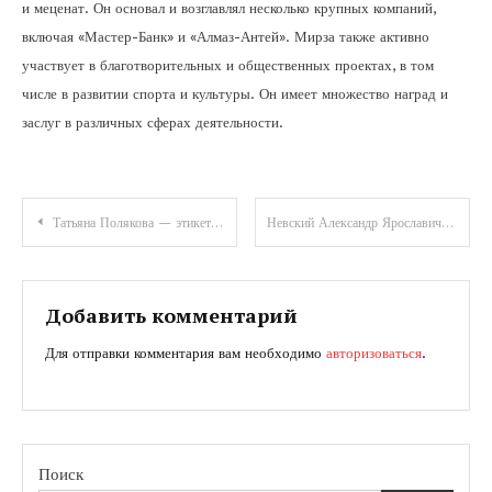
и меценат. Он основал и возглавлял несколько крупных компаний,
включая «Мастер-Банк» и «Алмаз-Антей». Мирза также активно
участвует в благотворительных и общественных проектах, в том
числе в развитии спорта и культуры. Он имеет множество наград и
заслуг в различных сферах деятельности.
Навигация
Татьяна Полякова — этикет в разных возрастах — биография и история успеха
Невский Александр Ярославич — знаменитый полководец, князь Новгородский, Великий Князь Владимирский, великий воин и мудрый правитель.
по
записям
Добавить комментарий
Для отправки комментария вам необходимо
авторизоваться
.
Поиск