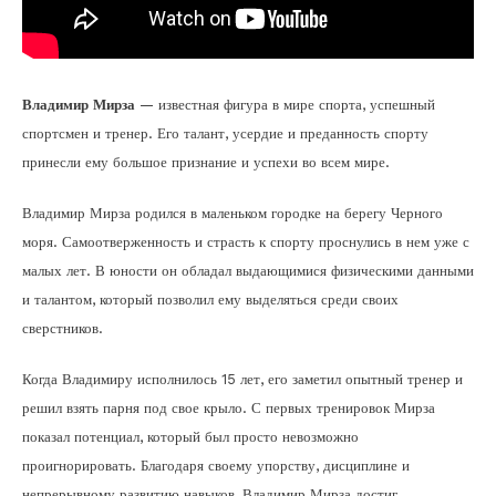
Владимир Мирза
— известная фигура в мире спорта, успешный
спортсмен и тренер. Его талант, усердие и преданность спорту
принесли ему большое признание и успехи во всем мире.
Владимир Мирза родился в маленьком городке на берегу Черного
моря. Самоотверженность и страсть к спорту проснулись в нем уже с
малых лет. В юности он обладал выдающимися физическими данными
и талантом, который позволил ему выделяться среди своих
сверстников.
Когда Владимиру исполнилось 15 лет, его заметил опытный тренер и
решил взять парня под свое крыло. С первых тренировок Мирза
показал потенциал, который был просто невозможно
проигнорировать. Благодаря своему упорству, дисциплине и
непрерывному развитию навыков, Владимир Мирза достиг