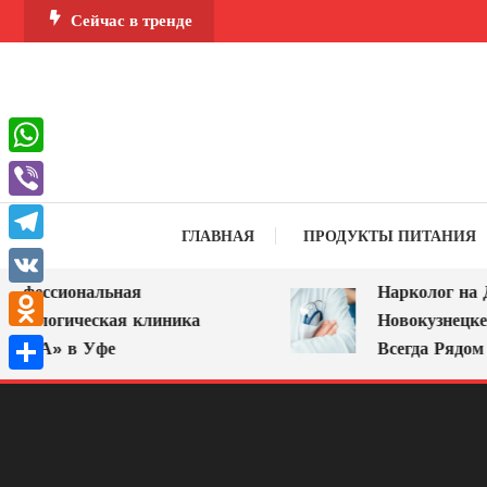
Перейти
Сейчас в тренде
к
содержимому
WhatsApp
Viber
ГЛАВНАЯ
ПРОДУКТЫ ПИТАНИЯ
Telegram
фессиональная
Нарколог на До
VK
кологическая клиника
Новокузнецке: 
Odnoklassniki
ИРА» в Уфе
Всегда Рядом
Отправить