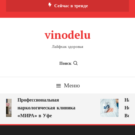
Перейти
Сейчас в тренде
к
содержимому
vinodelu
Лайфхак здоровья
Поиск
Меню
Профессиональная
Нарк
наркологическая клиника
Ново
«МИРА» в Уфе
Всег