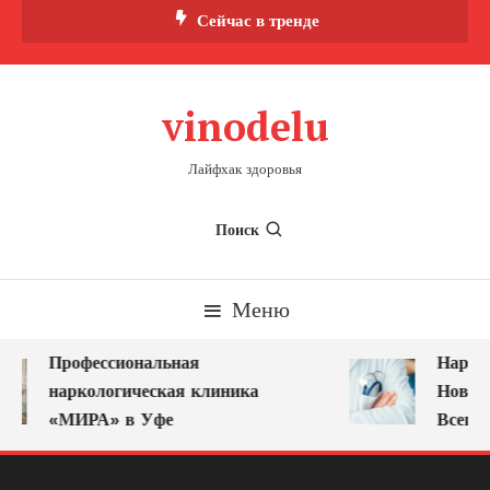
Перейти
Сейчас в тренде
к
содержимому
vinodelu
Лайфхак здоровья
Поиск
Меню
Профессиональная
Наркол
наркологическая клиника
Новоку
«МИРА» в Уфе
Всегда