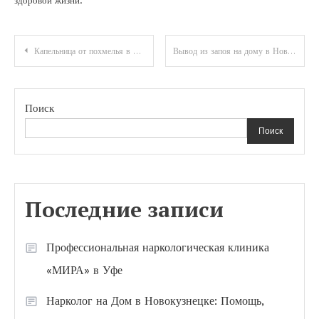
здоровой жизни.
Навигация
Капельница от похмелья в Пскове: эффективное решение проблемы
Вывод из запоя на дому в Новокузнецке: современный подход к решению проблемы алкоголизма
по
записям
Поиск
Поиск
Последние записи
Профессиональная наркологическая клиника
«МИРА» в Уфе
Нарколог на Дом в Новокузнецке: Помощь,