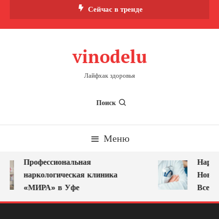
Перейти
Сейчас в тренде
к
содержимому
vinodelu
Лайфхак здоровья
Поиск
Меню
Профессиональная
Нарко
наркологическая клиника
Новок
«МИРА» в Уфе
Всегд