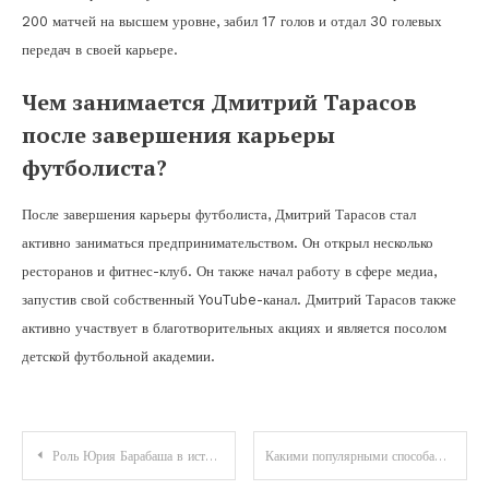
200 матчей на высшем уровне, забил 17 голов и отдал 30 голевых
передач в своей карьере.
Чем занимается Дмитрий Тарасов
после завершения карьеры
футболиста?
После завершения карьеры футболиста, Дмитрий Тарасов стал
активно заниматься предпринимательством. Он открыл несколько
ресторанов и фитнес-клуб. Он также начал работу в сфере медиа,
запустив свой собственный YouTube-канал. Дмитрий Тарасов также
активно участвует в благотворительных акциях и является посолом
детской футбольной академии.
Навигация
Роль Юрия Барабаша в истории гетманства — биография и вклад в становление Петлюры
Какими популярными способами можно избавиться от жировиков на лице