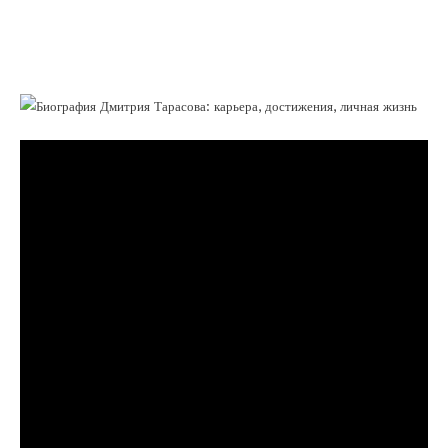
карьеры до счастливой личной жизни —
история самого успешного футболиста
России