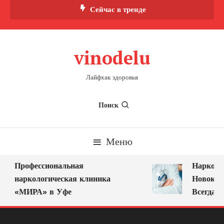
Перейти
Сейчас в тренде
к
содержимому
vinodelu
Лайфхак здоровья
Поиск
Меню
Профессиональная
Нарколог 
наркологическая клиника
Новокузне
«МИРА» в Уфе
Всегда Ря