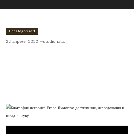
Uncategorised
22 апреля 2020
studiohallo_
Биография историка Егора Яковлева —
знаменитого ученого, публициста и
автора многочисленных научных работ,
отличившегося своими значительными
достижениями, глубокими
исследованиями и огромным вкладом в
развитие исторической науки