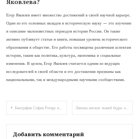
Яковлева?
Егор Яковлев имеет множество достижений в своей научной карьере.
Один из его основных вкладов в историческую науку — это изучение
и описание малоизвестных периодов истории России. Он также
активно публикует статьи и книги, повышая уровень исторического
образования в обществе. Его работы посвящены различным аспектам
истории, таким как политика, культура, экономика и социальные
изменения. В целом, Егор Яковлев считается одним из ведущих
исследователей в своей области и его достижения признаны как
национальными, так и международными научными сообществами.
Навигация
Биография Софии Ротару на Википедии — от детства в сталинской деревне до великой карьеры и яркой личной жизни
Липома мягких тканей бедра: особенности и причины появления
по
записям
Добавить комментарий