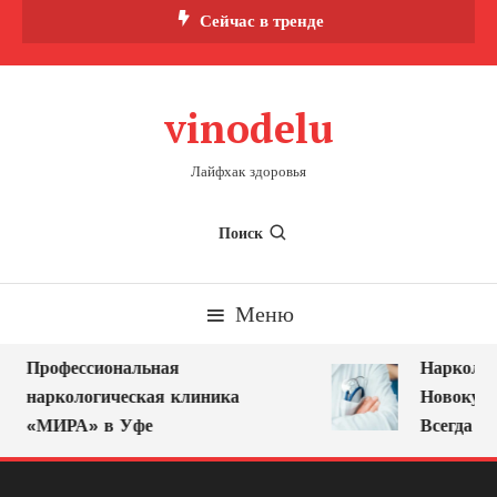
Перейти
Сейчас в тренде
к
содержимому
vinodelu
Лайфхак здоровья
Поиск
Меню
Профессиональная
Нарколог 
наркологическая клиника
Новокузне
«МИРА» в Уфе
Всегда Ря