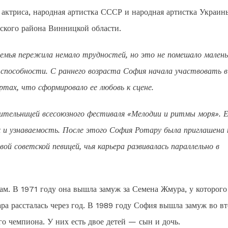
 актриса, народная артистка СССР и народная артистка Украин
ского района Винницкой области.
емья пережила немало трудностей, но это не помешало малень
 способности. С раннего возраста София начала участвовать в
тах, что сформировало ее любовь к сцене.
дительницей всесоюзного фестиваля «Мелодии и ритмы моря». 
х и узнаваемость. После этого София Ротару была приглашена 
ой советской певицей, чья карьера развивалась параллельно в
ам. В 1971 году она вышла замуж за Семена Жмура, у которого
пара рассталась через год. В 1989 году София вышла замуж во в
о чемпиона. У них есть двое детей — сын и дочь.