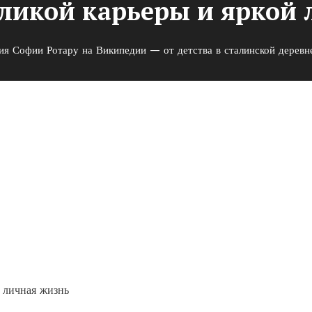
еликой карьеры и яркой
ия Софии Ротару на Википедии — от детства в сталинской деревне
 Википедии — от детства в
икой карьеры и яркой лично