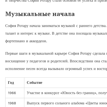
и творчества Софии Ротару стали основой ее успеха и приз
Музыкальные начала
София Ротару начала заниматься музыкой с раннего детства
талант и интерес к музыке. В детстве она посещала музыка
фортепиано и аккордеон.
Первые шаги в музыкальной карьере София Ротару сделала в
восхищение у педагогов и родителей. Впоследствии она стал
исполнение песен всегда вызывало огромный успех и востор
Год
Событие
1966
Участие в конкурсе «Юность без границ», полу
1968
Выпуск первого сольного альбома «Цветы юно