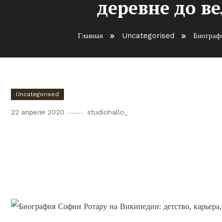
деревне до в
Главная
Uncategorised
Биограф
Uncategorised
22 апреля 2020
studiohallo_
Биография Софии Ротару на
сталинской деревне до вел
жизни