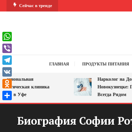
Перейти
Сейчас в тренде
к
содержимому
WhatsApp
Viber
ГЛАВНАЯ
ПРОДУКТЫ ПИТАНИЯ
Telegram
сиональная
Нарколог на Дом в
VK
огическая клиника
Новокузнецке: Помо
Odnoklassniki
 в Уфе
Всегда Рядом
Отправить
Биография Софии Рот