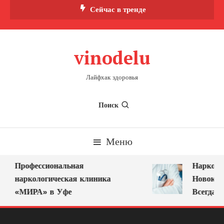
Перейти
Сейчас в тренде
к
содержимому
vinodelu
Лайфхак здоровья
Поиск
Меню
Профессиональная
Нарколог
наркологическая клиника
Новокузн
«МИРА» в Уфе
Всегда Ря