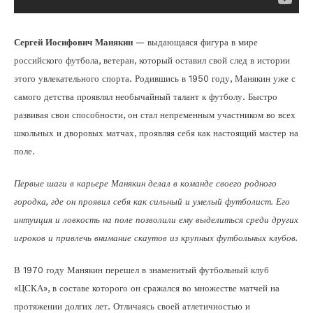
Сергей Иосифович Манякин
— выдающаяся фигура в мире
российского футбола, ветеран, который оставил свой след в истории
этого увлекательного спорта. Родившись в 1950 году, Манякин уже с
самого детства проявлял необычайный талант к футболу. Быстро
развивая свои способности, он стал непременным участником во всех
школьных и дворовых матчах, проявляя себя как настоящий мастер на
поле.
Первые шаги в карьере Манякин делал в команде своего родного
городка, где он проявил себя как сильный и умелый футболист. Его
интуиция и ловкость на поле позволили ему выделиться среди других
игроков и привлечь внимание скаутов из крупных футбольных клубов.
В 1970 году Манякин перешел в знаменитый футбольный клуб
«ЦСКА», в составе которого он сражался во множестве матчей на
протяжении долгих лет. Отличаясь своей атлетичностью и