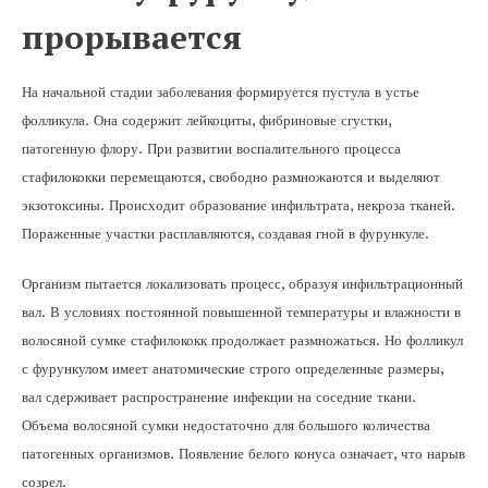
прорывается
На начальной стадии заболевания формируется пустула в устье
фолликула. Она содержит лейкоциты, фибриновые сгустки,
патогенную флору. При развитии воспалительного процесса
стафилококки перемещаются, свободно размножаются и выделяют
экзотоксины. Происходит образование инфильтрата, некроза тканей.
Пораженные участки расплавляются, создавая гной в фурункуле.
Организм пытается локализовать процесс, образуя инфильтрационный
вал. В условиях постоянной повышенной температуры и влажности в
волосяной сумке стафилококк продолжает размножаться. Но фолликул
с фурункулом имеет анатомические строго определенные размеры,
вал сдерживает распространение инфекции на соседние ткани.
Объема волосяной сумки недостаточно для большого количества
патогенных организмов. Появление белого конуса означает, что нарыв
созрел.