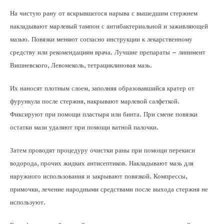
На чистую рану от вскрывшегося нарыва с вышедшим стержнем
накладывают марлевый тампон с антибактериальной и заживляющей
мазью. Повязки меняют согласно инструкции к лекарственному
средству или рекомендациям врача. Лучшие препараты – линимент
Вишневского, Левомеколь, тетрациклиновая мазь.
Их наносят плотным слоем, заполняя образовавшийся кратер от
фурункула после стержня, накрывают марлевой салфеткой.
Фиксируют при помощи пластыря или бинта. При смене повязки
остатки мази удаляют при помощи ватной палочки.
Затем проводят процедуру очистки раны при помощи перекиси
водорода, прочих жидких антисептиков. Накладывают мазь для
наружного использования и закрывают повязкой. Компрессы,
примочки, лечение народными средствами после выхода стержня не
используют.