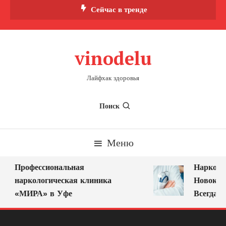
Перейти
Сейчас в тренде
к
содержимому
vinodelu
Лайфхак здоровья
Поиск
Меню
Профессиональная
Нарколог
наркологическая клиника
Новокузн
«МИРА» в Уфе
Всегда Ря