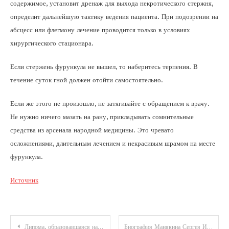
содержимое, установит дренаж для выхода некротического стержня,
определит дальнейшую тактику ведения пациента. При подозрении на
абсцесс или флегмону лечение проводится только в условиях
хирургического стационара.
Если стержень фурункула не вышел, то наберитесь терпения. В
течение суток гной должен отойти самостоятельно.
Если же этого не произошло, не затягивайте с обращением к врачу.
Не нужно ничего мазать на рану, прикладывать сомнительные
средства из арсенала народной медицины. Это чревато
осложнениями, длительным лечением и некрасивым шрамом на месте
фурункула.
Источник
Навигация
Липома, образовавшаяся на шее: причины появления и код по МКБ-10
Биография Манякина Сергея Иосифовича — все о ветеране футбола России!