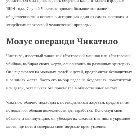
убийств. Он был приговорен к смертной казни и казнен в феврале
1994 года. Случай Чикатило привлек большое внимание
общественности и остался в истории как один из самых жестоких и
злодейских проявлений человеческой природы.
Модус операнди Чикатило
Чикатило, известный также как «Ростовский маньяк» или «Ростовский
убийца», выбирал своих жертв, основываясь на различных критериях.
Он нацеливался на молодых людей и детей, предпочитая беззащитных
и ранимых жертв. Часто его выбор падал на бездомных, проституток
или детей, оставшихся без присмотра в общественных местах.
Чикатило обычно подходил к потенциальным жертвам, предлагая им
помощь или обещая возможности для заработка. Используя свои
обаяние и манипуляцию, он убеждал их следовать за ним в укромное
место, где потом совершал свои зверские преступления.