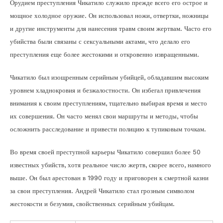
Орудием преступления Чикатило служило прежде всего его острое и
мощное холодное оружие. Он использовал ножи, отвертки, ножницы
и другие инструменты для нанесения травм своим жертвам. Часто его
убийства были связаны с сексуальными актами, что делало его
преступления еще более жестокими и откровенно извращенными.
Чикатило был изощренным серийным убийцей, обладавшим высоким
уровнем хладнокровия и безжалостности. Он избегал привлечения
внимания к своим преступлениям, тщательно выбирая время и место
их совершения. Он часто менял свои маршруты и методы, чтобы
осложнить расследование и привести полицию к тупиковым точкам.
Во время своей преступной карьеры Чикатило совершил более 50
известных убийств, хотя реальное число жертв, скорее всего, намного
выше. Он был арестован в 1990 году и приговорен к смертной казни
за свои преступления. Андрей Чикатило стал грозным символом
жестокости и безумия, свойственных серийным убийцам.