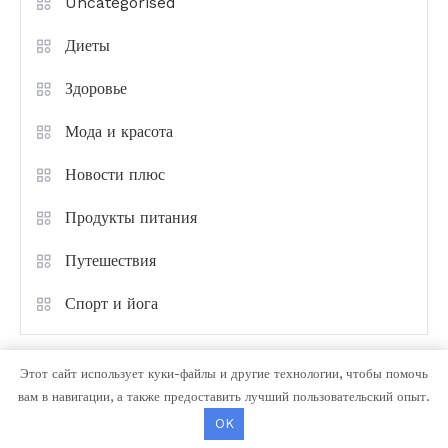
Uncategorised
Диеты
Здоровье
Мода и красота
Новости плюс
Продукты питания
Путешествия
Спорт и йога
Этот сайт использует куки-файлы и другие технологии, чтобы помочь
вам в навигации, а также предоставить лучший пользовательский опыт.
OK
Color Magazine
|
Тема: Color Magazine от
Mystery Themes
.