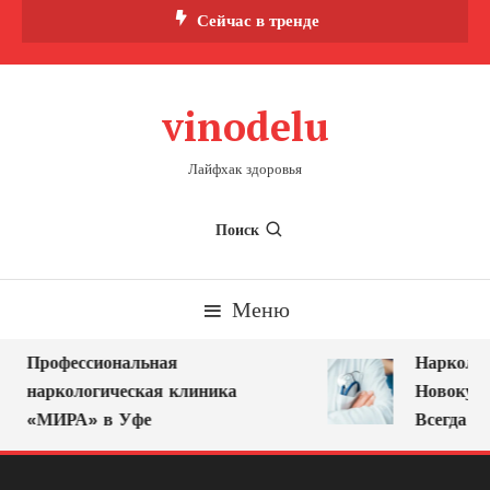
Перейти
Сейчас в тренде
к
содержимому
vinodelu
Лайфхак здоровья
Поиск
Меню
Профессиональная
Нарколог 
наркологическая клиника
Новокузне
«МИРА» в Уфе
Всегда Ря