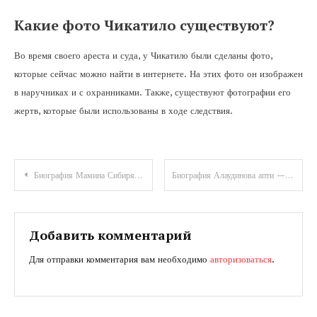
Какие фото Чикатило существуют?
Во время своего ареста и суда, у Чикатило были сделаны фото,
которые сейчас можно найти в интернете. На этих фото он изображен
в наручниках и с охранниками. Также, существуют фотографии его
жертв, которые были использованы в ходе следствия.
Навигация
Биография Мамина Сибиряка — история и достижения великого писателя
Биография Алаудинова апти — от детства к невероятной карьере без пределов образования!
по
записям
Добавить комментарий
Для отправки комментария вам необходимо
авторизоваться
.