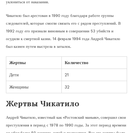
уклониться от наказания.
Чикатило был арестован в 1990 году благодаря работе группы
следователей, которые смогли связать его с рядом преступлений. В
1992 году его признали виновным в совершении 53 убийств и
осудили к смертной казни. 14 февраля 1994 года Андрей Чикатило
был казнен путем выстрела в затылок.
Жертвы
Количество
Дети
21
Женщины
32
Жертвы Чикатило
Андрей Чикатило, известный как «Ростовский маньяк», совершил свои
преступления в период с 1978 по 1990 годы. За этот период времени
он убил более 50 женщин, детей и подростков. Все его жертвы были