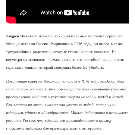
Андрей Чикатило
известен как один из самых жестоких серийных
убийц в истории России. Родившись в 1936 году, он вырос в семье
трудолюбивых родителей, которые строго воспитывали его. Но
несмотря на внешнюю нормальность, за его спокойной внешностью
скрывался маньяк, который совершил более 50 убийств.
Преступная карьера Чикатило началась в 1978 году, когда он убил
свою первую жертву. С тех пор он продолжал совершать ужасные
преступления, выбирая в качестве жертв молодых людей и детей.
Его жертвами стали множество невинных людей, которых он
издевался, убивал и обезображивал. Маньяк действовал в нескольких
регионах России, что сделало его идентификацию и поимку
сложными задачами для правоохранительных органов.